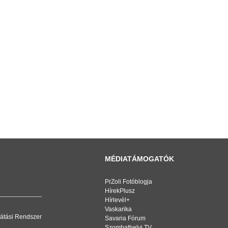
MÉDIATÁMOGATÓK
PrZoli Fotóblogja
HírekPlusz
Hírlevél+
Vaskarika
átási Rendszer
Savaria Fórum
Szombathelyi TV