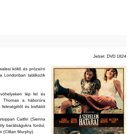
Jelzet: DVD 1824
lesi költő és prózaíró
ta Londonban találkozik
óvóhelyeken lép fel és
lan Thomas a háborúra
feleségétől és kisfiától
etoppan Caitlin (Sienna
ély barátságukra fordul,
m (Cillian Murphy).