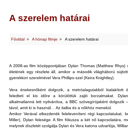
A szerelem határai
Főoldal
A hónap filmje
A szerelem határai
A 2008-as film középpontjában Dylan Thomas (Matthew Rhys) wa
életének egy részlete áll, amikor a második világháború sújtot
gyerekkori szerelmével Vera Phillips-szel (Keira Knightley).
Vera énekesnőként dolgozik, a metróalagutakból kialakított 
feledteti el kis időre a körülöttük zajló borzalmakat. Dy
alkalmatlanná lett nyilvánítva, a BBC szövegírójaként dolgozik – 
távol, amit ki is használ… Az italba és a nőkhöz menekül.
Amikor Verával elkezdenék feleleveníteni régi kapcsolatukat, b
Miller), Dylan felesége. A film fókusza a két nő kapcsolatára, m
melynek díszletét szolgálja Dylan és Vera katona udvarlója, Willia