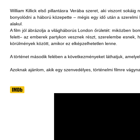
William Killick első pillantásra Verába szeret, aki viszont sokáig
bonyolódni a háború közepette – mégis egy idő után a szerelm
alakul.
A film jól ábrázolja a világháborús London őrületét: miközben b
felett– az emberek partykon vesznek részt, szerelembe esnek, 
körülmények között, amikor ez elképzelhetetlen lenne.
A történet második felében a következményeket láthatjuk, amelye
Azoknak ajánlom, akik egy szenvedélyes, történelmi filmre vágynak