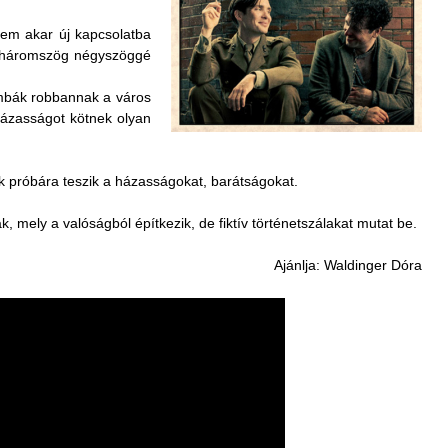
 nem akar új kapcsolatba
i háromszög négyszöggé
ombák robbannak a város
házasságot kötnek olyan
k próbára teszik a házasságokat, barátságokat.
, mely a valóságból építkezik, de fiktív történetszálakat mutat be.
Ajánlja: Waldinger Dóra