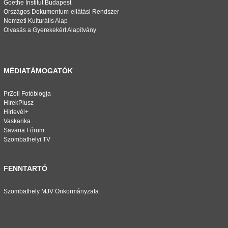
Goethe Institut Budapest
Országos Dokumentum-ellátási Rendszer
Nemzeti Kulturális Alap
Olvasás a Gyerekekért Alapítvány
MÉDIATÁMOGATÓK
PrZoli Fotóblogja
HírekPlusz
Hírlevél+
Vaskarika
Savaria Fórum
Szombathelyi TV
FENNTARTÓ
Szombathely MJV Önkormányzata