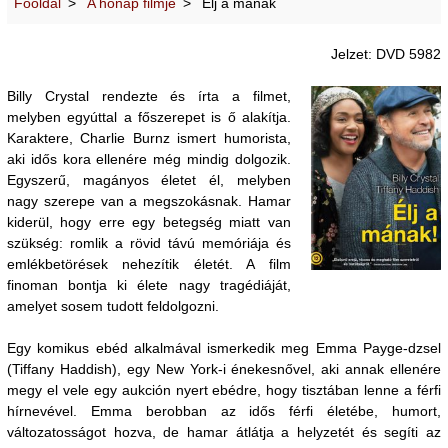
Főoldal
A hónap filmje
Élj a mának
Jelzet: DVD 5982
Billy Crystal rendezte és írta a filmet,
melyben egyúttal a főszerepet is ő alakítja.
Karaktere, Charlie Burnz ismert humorista,
aki idős kora ellenére még mindig dolgozik.
Egyszerű, magányos életet él, melyben
nagy szerepe van a megszokásnak. Hamar
kiderül, hogy erre egy betegség miatt van
szükség: romlik a rövid távú memóriája és
emlékbetörések nehezítik életét. A film
finoman bontja ki élete nagy tragédiáját,
amelyet sosem tudott feldolgozni.
Egy komikus ebéd alkalmával ismerkedik meg Emma Payge-dzsel
(Tiffany Haddish), egy New York-i énekesnővel, aki annak ellenére
megy el vele egy aukción nyert ebédre, hogy tisztában lenne a férfi
hírnevével. Emma berobban az idős férfi életébe, humort,
változatosságot hozva, de hamar átlátja a helyzetét és segíti az