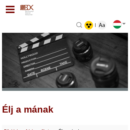
|
Élj a mának