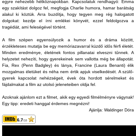
egyre nehezebb hétköznapokban. Kapcsolatuk rendhagyó: Emma
egy szakítást dolgoz fel, megfogja Charlie humora, hamar barátság
alakul ki köztük. Arra buzdítja, hogy tegyen meg rég halogatott
dolgokat: kezdje el írni emlékei könyvét, ezzel feldolgozva a
tragédiát, ami feleségével történt.
A film szépen egyensúlyozik a humor és a dráma között,
érzékleteses mutatja be egy memóriazavarral küzdő idős férfi életét.
Minden eredménye, életének fontos pillanatai elveszni tűnnek. A
helyzetet nehezíti, hogy gyerekeinek sem vallotta még be állapotát.
Fia, Rex (Penn Badgley) és lánya, Francine (Laura Benanti) élik
mozgalmas életüket és néha nem értik apjuk viselkedését. A szülő-
gyerek kapcsolat nehézségeit, évek óta hordott sérelmeket és
fájdalmakat a film az utolsó jeleneteiben oldja fel.
Azoknak ajánlom ezt a filmet, akik egy egyedi filmélményre vágynak!
Egy tipp: eredeti hanggal érdemes megnézni!
Ajánlja: Waldinger Dóra
6.7
/10