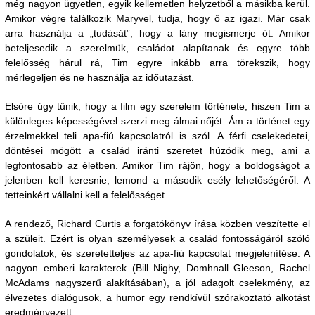
még nagyon ügyetlen, egyik kellemetlen helyzetből a másikba kerül.
Amikor végre találkozik Maryvel, tudja, hogy ő az igazi. Már csak
arra használja a „tudását”, hogy a lány megismerje őt. Amikor
beteljesedik a szerelmük, családot alapítanak és egyre több
felelősség hárul rá, Tim egyre inkább arra törekszik, hogy
mérlegeljen és ne használja az időutazást.
Elsőre úgy tűnik, hogy a film egy szerelem története, hiszen Tim a
különleges képességével szerzi meg álmai nőjét. Ám a történet egy
érzelmekkel teli apa-fiú kapcsolatról is szól. A férfi cselekedetei,
döntései mögött a család iránti szeretet húzódik meg, ami a
legfontosabb az életben. Amikor Tim rájön, hogy a boldogságot a
jelenben kell keresnie, lemond a második esély lehetőségéről. A
tetteinkért vállalni kell a felelősséget.
A rendező, Richard Curtis a forgatókönyv írása közben veszítette el
a szüleit. Ezért is olyan személyesek a család fontosságáról szóló
gondolatok, és szeretetteljes az apa-fiú kapcsolat megjelenítése. A
nagyon emberi karakterek (Bill Nighy, Domhnall Gleeson, Rachel
McAdams nagyszerű alakításában), a jól adagolt cselekmény, az
élvezetes dialógusok, a humor egy rendkívül szórakoztató alkotást
eredményezett.