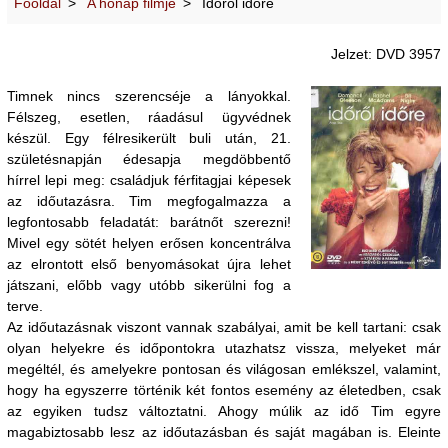
Főoldal
A hónap filmje
Időről időre
Jelzet: DVD 3957
Timnek nincs szerencséje a lányokkal.
Félszeg, esetlen, ráadásul ügyvédnek
készül. Egy félresikerült buli után, 21.
születésnapján édesapja megdöbbentő
hírrel lepi meg: családjuk férfitagjai képesek
az időutazásra. Tim megfogalmazza a
legfontosabb feladatát: barátnőt szerezni!
Mivel egy sötét helyen erősen koncentrálva
az elrontott első benyomásokat újra lehet
játszani, előbb vagy utóbb sikerülni fog a
terve.
Az időutazásnak viszont vannak szabályai, amit be kell tartani: csak
olyan helyekre és időpontokra utazhatsz vissza, melyeket már
megéltél, és amelyekre pontosan és világosan emlékszel, valamint,
hogy ha egyszerre történik két fontos esemény az életedben, csak
az egyiken tudsz változtatni. Ahogy múlik az idő Tim egyre
magabiztosabb lesz az időutazásban és saját magában is. Eleinte