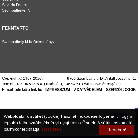
Savaria Fórum
Szombathelyi TV
FENNTARTÓ
Szombathely MJV Önkormányzata
Copyright © 1997-2020.
9700 Szombathely, Dr. Antall József tér 1.
Telefon:
+36 94 513-530
(Titkárság),
+36 94 513-540
(Olvasószolgálat)
E-mail:
bdmk@bdmk.hu
IMPRESSZUM
ADATVÉDELEM
SZERZŐI JOGOK
Weboldalunk sütiket (cookie) használ működése folyamán, hogy a
legjobb felhasználói élményt nyújthassa Önnek. A sütik használatát
bármikor letilthatja!
Részletek...
Rendben!