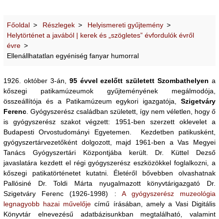
Főoldal
Részlegek
Helyismereti gyűjtemény
Helytörténet a javából | kerek és „szögletes” évfordulók évről
évre
Ellenállhatatlan egyéniség fanyar humorral
1926. október 3-án,
95 évvel ezelőtt született Szombathelyen
a
kőszegi patikamúzeumok gyűjteményének megálmodója,
összeállítója és a Patikamúzeum egykori igazgatója,
Szigetváry
Ferenc
. Gyógyszerész családban született, így nem véletlen, hogy ő
is gyógyszerész szakot végzett: 1951-ben szerzett oklevelet a
Budapesti Orvostudományi Egyetemen. Kezdetben patikusként,
gyógyszertárvezetőként dolgozott, majd 1961-ben a Vas Megyei
Tanács Gyógyszertári Központjába került. Dr. Küttel Dezső
javaslatára kezdett el régi gyógyszerész eszközökkel foglalkozni, a
kőszegi patikatörténetet kutatni. Életéről bővebben olvashatnak
Pallósiné Dr. Toldi Márta nyugalmazott könyvtárigazgató Dr.
Szigetváry Ferenc (1926-1998) :
A gyógyszerész muzeológia
legnagyobb hazai művelője
című írásában, amely a Vasi Digitális
Könyvtár elnevezésű adatbázisunkban megtalálható, valamint