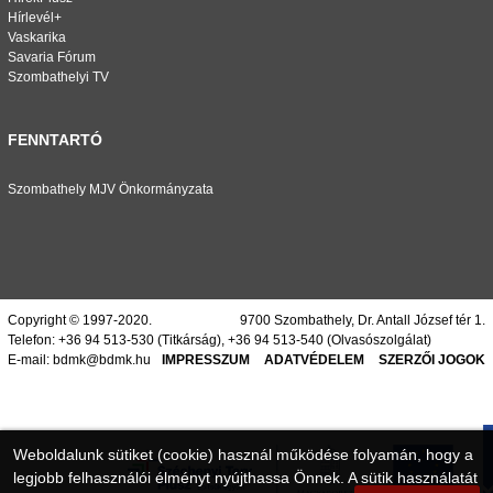
Hírlevél+
Vaskarika
Savaria Fórum
Szombathelyi TV
FENNTARTÓ
Szombathely MJV Önkormányzata
Copyright © 1997-2020.
9700 Szombathely, Dr. Antall József tér 1.
Telefon:
+36 94 513-530
(Titkárság),
+36 94 513-540
(Olvasószolgálat)
E-mail:
bdmk@bdmk.hu
IMPRESSZUM
ADATVÉDELEM
SZERZŐI JOGOK
Weboldalunk sütiket (cookie) használ működése folyamán, hogy a
legjobb felhasználói élményt nyújthassa Önnek. A sütik használatát