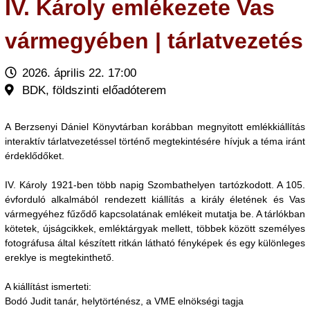
IV. Károly emlékezete Vas
vármegyében | tárlatvezetés
2026. április 22. 17:00
BDK, földszinti előadóterem
A Berzsenyi Dániel Könyvtárban korábban megnyitott emlékkiállítás
interaktív tárlatvezetéssel történő megtekintésére hívjuk a téma iránt
érdeklődőket.
IV. Károly 1921-ben több napig Szombathelyen tartózkodott. A 105.
évforduló alkalmából rendezett kiállítás a király életének és Vas
vármegyéhez fűződő kapcsolatának emlékeit mutatja be. A tárlókban
kötetek, újságcikkek, emléktárgyak mellett, többek között személyes
fotográfusa által készített ritkán látható fényképek és egy különleges
ereklye is megtekinthető.
A kiállítást ismerteti:
Bodó Judit tanár, helytörténész, a VME elnökségi tagja