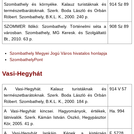
Szombathely és környéke. Kalauz turistáknak és
914 Sz 89
természetbarátoknak. Szerk. Boda László és Orbán
Róbert. Szombathely, B.K.L. K., 2000. 240 p.
SZOMMER Ildikó: Szombathely. Történelmi séta a
908 Sz 89
városban. Szombathely, MG Keresk. és Szolgáltató
Bt., 2010. 63 p.
Szombathely Megyei Jogú Város hivatalos honlapja
SzombathelyPont
Vasi-Hegyhát
A Vasi-Hegyhát. Kalauz turistáknak és
914 V 57
természetbarátoknak. Szerk. Boda László és Orbán
Róbert. Szombathely, B.K.L. K., 2000. 184 p.
A Vasi-Hegyhát kincsei. Hagyományok, értékek,
Ha. 994
látnivalók. Szerk. Kámán István. Oszkó, Hegypásztor
Kör, 2005. 41 p.
A Vasi-Hegyhát lankáin. Képek a kistérség
F. 5728