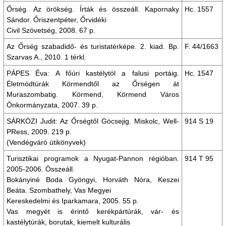
Őrség. Az örökség. Írták és összeáll. Kapornaky
Hc. 1557
Sándor. Őriszentpéter, Őrvidéki
Civil Szövetség, 2008. 67 p.
Az Őrség szabadidő- és turistatérképe. 2. kiad. Bp.
F. 44/1663
Szarvas A., 2010. 1 térkl.
PÁPES Éva: A főúri kastélytól a falusi portáig.
Hc. 1547
Életmódtúrák Körmendtől az Őrségen át
Muraszombatig. Körmend, Körmend Város
Önkormányzata, 2007. 39 p.
SÁRKÖZI Judit: Az Őrségtől Göcsejig. Miskolc, Well-
914 S 19
PRess, 2009. 219 p.
(Vendégváró útikönyvek)
Turisztikai programok a Nyugat-Pannon régióban.
914 T 95
2005-2006. Összeáll.
Bokányiné Boda Gyöngyi, Horváth Nóra, Keszei
Beáta. Szombathely, Vas Megyei
Kereskedelmi és Iparkamara, 2005. 55 p.
Vas megyét is érintő kerékpártúrák, vár- és
kastélytúrák, borutak, kiemelt kulturális