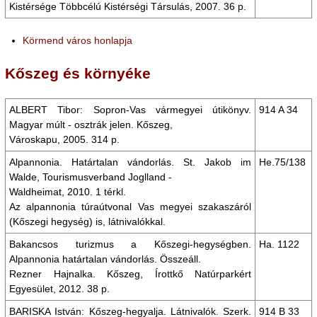
Kistérsége Többcélú Kistérségi Társulás, 2007. 36 p.
Körmend város honlapja
Kőszeg és környéke
ALBERT Tibor: Sopron-Vas vármegyei útikönyv.
914 A 34
Magyar múlt - osztrák jelen. Kőszeg,
Városkapu, 2005. 314 p.
Alpannonia. Határtalan vándorlás. St. Jakob im
He.75/138
Walde, Tourismusverband Joglland -
Waldheimat, 2010. 1 térkl.
Az alpannonia túraútvonal Vas megyei szakaszáról
(Kőszegi hegység) is, látnivalókkal.
Bakancsos turizmus a Kőszegi-hegységben.
Ha. 1122
Alpannonia határtalan vándorlás. Összeáll.
Rezner Hajnalka. Kőszeg, Írottkő Natúrparkért
Egyesület, 2012. 38 p.
BARISKA István: Kőszeg-hegyalja. Látnivalók. Szerk.
914 B 33