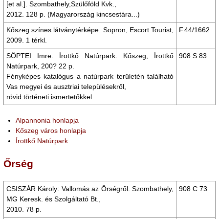
[et al.]. Szombathely,Szülőföld Kvk.,
2012. 128 p. (Magyarország kincsestára...)
Kőszeg színes látványtérképe. Sopron, Escort Tourist,
F.44/1662
2009. 1 térkl.
SÖPTEI Imre: Írottkő Natúrpark. Kőszeg, Írottkő
908 S 83
Natúrpark, 200? 22 p.
Fényképes katalógus a natúrpark területén található
Vas megyei és ausztriai településekről,
rövid történeti ismertetőkkel.
Alpannonia honlapja
Kőszeg város honlapja
Írottkő Natúrpark
Őrség
CSISZÁR Károly: Vallomás az Őrségről. Szombathely,
908 C 73
MG Keresk. és Szolgáltató Bt.,
2010. 78 p.