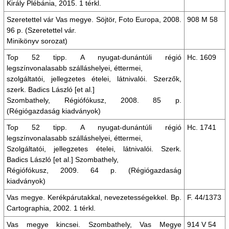
Király Plébánia, 2015. 1 térkl.
Szeretettel vár Vas megye. Söjtör, Foto Europa, 2008.
908 M 58
96 p. (Szeretettel vár.
Minikönyv sorozat)
Top 52 tipp. A nyugat-dunántúli régió
Hc. 1609
legszínvonalasabb szálláshelyei, éttermei,
szolgáltatói, jellegzetes ételei, látnivalói. Szerzők,
szerk. Badics László [et al.]
Szombathely, Régiófókusz, 2008. 85 p.
(Régiógazdaság kiadványok)
Top 52 tipp. A nyugat-dunántúli régió
Hc. 1741
legszínvonalasabb szálláshelyei, éttermei,
Szolgáltatói, jellegzetes ételei, látnivalói. Szerk.
Badics László [et al.] Szombathely,
Régiófókusz, 2009. 64 p. (Régiógazdaság
kiadványok)
Vas megye. Kerékpárutakkal, nevezetességekkel. Bp.
F. 44/1373
Cartographia, 2002. 1 térkl.
Vas megye kincsei. Szombathely, Vas Megye
914 V 54