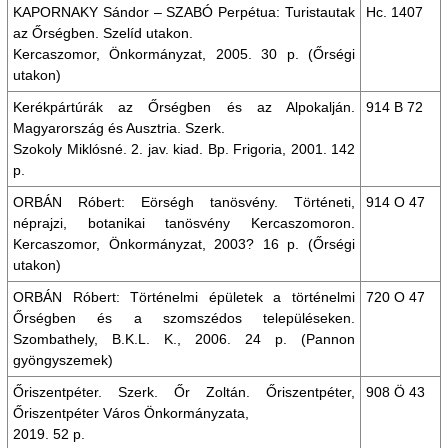
KAPORNAKY Sándor – SZABÓ Perpétua: Turistautak
Hc. 1407
az Őrségben. Szelíd utakon.
Kercaszomor, Önkormányzat, 2005. 30 p. (Őrségi
utakon)
Kerékpártúrák az Őrségben és az Alpokalján.
914 B 72
Magyarország és Ausztria. Szerk.
Szokoly Miklósné. 2. jav. kiad. Bp. Frigoria, 2001. 142
p.
ORBÁN Róbert: Eörségh tanösvény. Történeti,
914 O 47
néprajzi, botanikai tanösvény Kercaszomoron.
Kercaszomor, Önkormányzat, 2003? 16 p. (Őrségi
utakon)
ORBÁN Róbert: Történelmi épületek a történelmi
720 O 47
Őrségben és a szomszédos településeken.
Szombathely, B.K.L. K., 2006. 24 p. (Pannon
gyöngyszemek)
Őriszentpéter. Szerk. Őr Zoltán. Őriszentpéter,
908 Ö 43
Őriszentpéter Város Önkormányzata,
2019. 52 p.