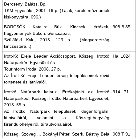
Dercsényi Balázs. Bp.
TKM Egyesület, 2001. 16 p. (Tájak, korok, múzeumok
kiskönyvtára; 696.)
BÖRCSÖK Katalin: Bük. Kincsek, értékek,
908 B 85
hagyományok Bükön. Gencsapáti,
Szülőföld Kvk., 2015. 123 p. (Magyarország
kincsestára...)
Irott-Kő Ereje Leader Akciócsoport. Kőszeg, Írottkő
Ha. 1024
Natúrparkért Egyesület és
Tourinform Iroda, 2008. 27 p.
Az Írott-Kő Ereje Leader térség településeinek rövid
története és látnivalói.
Írottkő Natúrpark kalauz. Értékajánló az Írottkő
914 I 71
Natúrparkból. Kőszeg, Írottkő Natúrparkért Egyesület,
2015. 55 p.
Az Írottkő Natúrpark települések idegenforgalmi
látnivalóiról, valamint a Kőszegi-hegység
kirándulóhelyeiről, túraútvonalairól.
Kőszeg. Szöveg ... Bokányi Péter. Szerk. Básthy Béla
908 T 91