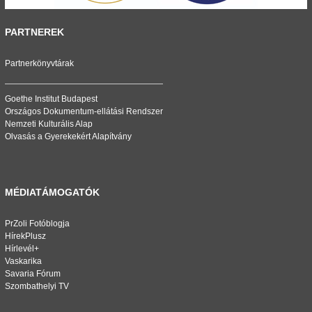
PARTNEREK
Partnerkönyvtárak
Goethe Institut Budapest
Országos Dokumentum-ellátási Rendszer
Nemzeti Kulturális Alap
Olvasás a Gyerekekért Alapítvány
MÉDIATÁMOGATÓK
PrZoli Fotóblogja
HírekPlusz
Hírlevél+
Vaskarika
Savaria Fórum
Szombathelyi TV