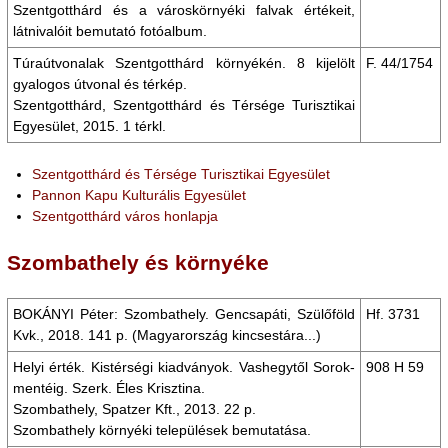
Szentgotthárd és a városkörnyéki falvak értékeit,
látnivalóit bemutató fotóalbum.
Túraútvonalak Szentgotthárd környékén. 8 kijelölt
F. 44/1754
gyalogos útvonal és térkép.
Szentgotthárd, Szentgotthárd és Térsége Turisztikai
Egyesület, 2015. 1 térkl.
Szentgotthárd és Térsége Turisztikai Egyesület
Pannon Kapu Kulturális Egyesület
Szentgotthárd város honlapja
Szombathely és környéke
BOKÁNYI Péter: Szombathely. Gencsapáti, Szülőföld
Hf. 3731
Kvk., 2018. 141 p. (Magyarország kincsestára...)
Helyi érték. Kistérségi kiadványok. Vashegytől Sorok-
908 H 59
mentéig. Szerk. Éles Krisztina.
Szombathely, Spatzer Kft., 2013. 22 p.
Szombathely környéki települések bemutatása.