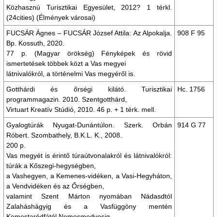
Közhasznú Turisztikai Egyesület, 2012? 1 térkl.
(24cities) (Élmények városai)
FUCSÁR Ágnes – FUCSÁR József Attila: Az Alpokalja.
908 F 95
Bp. Kossuth, 2020.
77 p. (Magyar örökség) Fényképek és rövid
ismertetések többek közt a Vas megyei
látnivalókról, a történelmi Vas megyéről is.
Gotthárdi és őrségi kilátó. Turisztikai
Hc. 1756
programmagazin. 2010. Szentgotthárd,
Virtuart Kreatív Stúdió, 2010. 46 p. + 1 térk. mell.
Gyalogtúrák Nyugat-Dunántúlon. Szerk. Orbán
914 G 77
Róbert. Szombathely, B.K.L. K., 2008.
200 p.
Vas megyét is érintő túraútvonalakról és látnivalókról:
túrák a Kőszegi-hegységben,
a Vashegyen, a Kemenes-vidéken, a Vasi-Hegyháton,
a Vendvidéken és az Őrségben,
valamint Szent Márton nyomában Nádasdtól
Zalaháshágyig és a Vasfüggöny mentén
Kemestaródfától Nemesmedvesig.