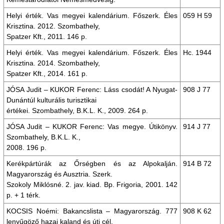
Helyi érték. Vas megyei kalendárium. Főszerk. Éles
059 H 59
Krisztina. 2012. Szombathely,
Spatzer Kft., 2011. 146 p.
Helyi érték. Vas megyei kalendárium. Főszerk. Éles
Hc. 1944
Krisztina. 2014. Szombathely,
Spatzer Kft., 2014. 161 p.
JÓSA Judit – KUKOR Ferenc: Láss csodát! A Nyugat-
908 J 77
Dunántúl kulturális turisztikai
értékei. Szombathely, B.K.L. K., 2009. 264 p.
JÓSA Judit – KUKOR Ferenc: Vas megye. Útikönyv.
914 J 77
Szombathely, B.K.L. K.,
2008. 196 p.
Kerékpártúrák az Őrségben és az Alpokalján.
914 B 72
Magyarország és Ausztria. Szerk.
Szokoly Miklósné. 2. jav. kiad. Bp. Frigoria, 2001. 142
p. + 1 térk.
KOCSIS Noémi: Bakancslista – Magyarország. 777
908 K 62
lenyűgöző hazai kaland és úti cél.