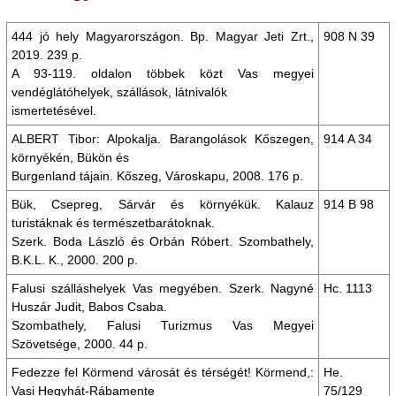
444 jó hely Magyarországon. Bp. Magyar Jeti Zrt.,
908 N 39
2019. 239 p.
A 93-119. oldalon többek közt Vas megyei
vendéglátóhelyek, szállások, látnivalók
ismertetésével.
ALBERT Tibor: Alpokalja. Barangolások Kőszegen,
914 A 34
környékén, Bükön és
Burgenland tájain. Kőszeg, Városkapu, 2008. 176 p.
Bük, Csepreg, Sárvár és környékük. Kalauz
914 B 98
turistáknak és természetbarátoknak.
Szerk. Boda László és Orbán Róbert. Szombathely,
B.K.L. K., 2000. 200 p.
Falusi szálláshelyek Vas megyében. Szerk. Nagyné
Hc. 1113
Huszár Judit, Babos Csaba.
Szombathely, Falusi Turizmus Vas Megyei
Szövetsége, 2000. 44 p.
Fedezze fel Körmend városát és térségét! Körmend,:
He.
Vasi Hegyhát-Rábamente
75/129