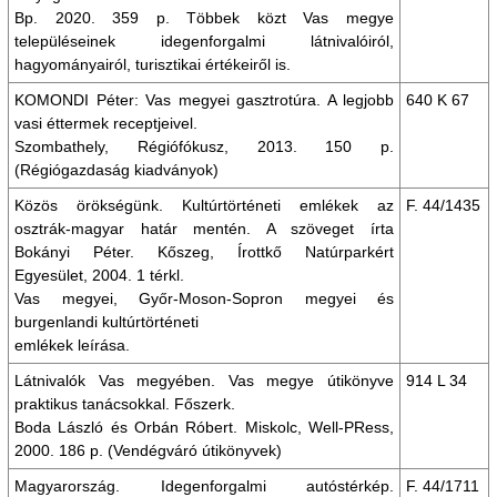
Bp. 2020. 359 p. Többek közt Vas megye
településeinek idegenforgalmi látnivalóiról,
hagyományairól, turisztikai értékeiről is.
KOMONDI Péter: Vas megyei gasztrotúra. A legjobb
640 K 67
vasi éttermek receptjeivel.
Szombathely, Régiófókusz, 2013. 150 p.
(Régiógazdaság kiadványok)
Közös örökségünk. Kultúrtörténeti emlékek az
F. 44/1435
osztrák-magyar határ mentén. A szöveget írta
Bokányi Péter. Kőszeg, Írottkő Natúrparkért
Egyesület, 2004. 1 térkl.
Vas megyei, Győr-Moson-Sopron megyei és
burgenlandi kultúrtörténeti
emlékek leírása.
Látnivalók Vas megyében. Vas megye útikönyve
914 L 34
praktikus tanácsokkal. Főszerk.
Boda László és Orbán Róbert. Miskolc, Well-PRess,
2000. 186 p. (Vendégváró útikönyvek)
Magyarország. Idegenforgalmi autóstérkép.
F. 44/1711