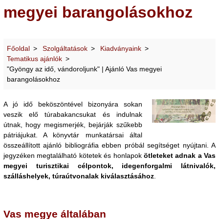
megyei barangolásokhoz
Főoldal
Szolgáltatások
Kiadványaink
Tematikus ajánlók
"Gyöngy az idő, vándoroljunk" | Ajánló Vas megyei
barangolásokhoz
A jó idő beköszöntével bizonyára sokan
veszik elő túrabakancsukat és indulnak
útnak, hogy megismerjék, bejárják szűkebb
pátriájukat. A könyvtár munkatársai által
összeállított ajánló bibliográfia ebben próbál segítséget nyújtani. A
jegyzéken megtalálható kötetek és honlapok
ötleteket adnak a Vas
megyei turisztikai célpontok, idegenforgalmi látnivalók,
szálláshelyek, túraútvonalak kiválasztásához
.
Vas megye általában