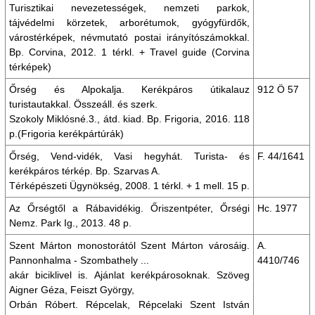
Turisztikai nevezetességek, nemzeti parkok,
tájvédelmi körzetek, arborétumok, gyógyfürdők,
várostérképek, névmutató postai irányítószámokkal.
Bp. Corvina, 2012. 1 térkl. + Travel guide (Corvina
térképek)
Őrség és Alpokalja. Kerékpáros útikalauz
912 Ö 57
turistautakkal. Összeáll. és szerk.
Szokoly Miklósné.3., átd. kiad. Bp. Frigoria, 2016. 118
p.(Frigoria kerékpártúrák)
Őrség, Vend-vidék, Vasi hegyhát. Turista- és
F. 44/1641
kerékpáros térkép. Bp. Szarvas A.
Térképészeti Ügynökség, 2008. 1 térkl. + 1 mell. 15 p.
Az Őrségtől a Rábavidékig. Őriszentpéter, Őrségi
Hc. 1977
Nemz. Park Ig., 2013. 48 p.
Szent Márton monostorától Szent Márton városáig.
A.
Pannonhalma - Szombathely ...
4410/746
akár biciklivel is. Ajánlat kerékpárosoknak. Szöveg
Aigner Géza, Feiszt György,
Orbán Róbert. Répcelak, Répcelaki Szent István