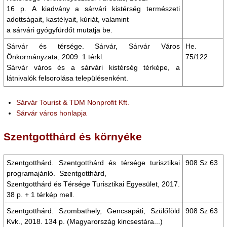
16 p. A kiadvány a sárvári kistérség természeti
adottságait, kastélyait, kúriát, valamint
a sárvári gyógyfürdőt mutatja be.
Sárvár és térsége. Sárvár, Sárvár Város
He.
Önkormányzata, 2009. 1 térkl.
75/122
Sárvár város és a sárvári kistérség térképe, a
látnivalók felsorolása településenként.
Sárvár Tourist & TDM Nonprofit Kft.
Sárvár város honlapja
Szentgotthárd és környéke
Szentgotthárd. Szentgotthárd és térsége turisztikai
908 Sz 63
programajánló. Szentgotthárd,
Szentgotthárd és Térsége Turisztikai Egyesület, 2017.
38 p. + 1 térkép mell.
Szentgotthárd. Szombathely, Gencsapáti, Szülőföld
908 Sz 63
Kvk., 2018. 134 p. (Magyarország kincsestára...)