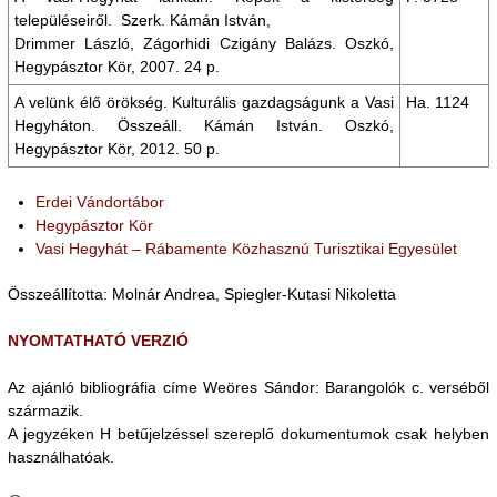
településeiről. Szerk. Kámán István,
Drimmer László, Zágorhidi Czigány Balázs. Oszkó,
Hegypásztor Kör, 2007. 24 p.
A velünk élő örökség. Kulturális gazdagságunk a Vasi
Ha. 1124
Hegyháton. Összeáll. Kámán István. Oszkó,
Hegypásztor Kör, 2012. 50 p.
Erdei Vándortábor
Hegypásztor Kör
Vasi Hegyhát – Rábamente Közhasznú Turisztikai Egyesület
Összeállította: Molnár Andrea, Spiegler-Kutasi Nikoletta
NYOMTATHATÓ VERZIÓ
Az ajánló bibliográfia címe Weöres Sándor: Barangolók c. verséből
származik.
A jegyzéken H betűjelzéssel szereplő dokumentumok csak helyben
használhatóak.