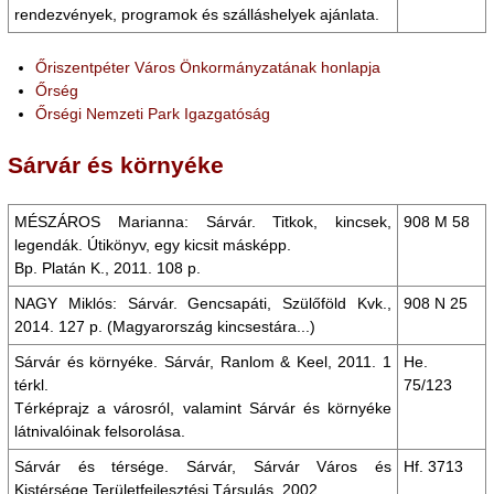
rendezvények, programok és szálláshelyek ajánlata.
Őriszentpéter Város Önkormányzatának honlapja
Őrség
Őrségi Nemzeti Park Igazgatóság
Sárvár és környéke
MÉSZÁROS Marianna: Sárvár. Titkok, kincsek,
908 M 58
legendák. Útikönyv, egy kicsit másképp.
Bp. Platán K., 2011. 108 p.
NAGY Miklós: Sárvár. Gencsapáti, Szülőföld Kvk.,
908 N 25
2014. 127 p. (Magyarország kincsestára...)
Sárvár és környéke. Sárvár, Ranlom & Keel, 2011. 1
He.
térkl.
75/123
Térképrajz a városról, valamint Sárvár és környéke
látnivalóinak felsorolása.
Sárvár és térsége. Sárvár, Sárvár Város és
Hf. 3713
Kistérsége Területfejlesztési Társulás, 2002.