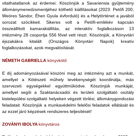
vitathatatlanok az érdemei. Köszönjük a Savariensia gyűjtemény
állománymenedzsmentjéhez köthető kiállításokat (2023: Petőfi 200,
Weöres Sándor, Éhen Gyula évforduló) és a Helytörténet a javából
sorozat szócikkeit. Sikeres volt a Petőfi-emlékév kapcsán
összeállított kamarakiállítás, az interaktív foglalkozáson 13
intézmény 28 csoportja 556 fővel vett részt. Köszönjük, a Könyvtári
éjszakákra kitalált (Országos Könyvtári Napok) kreatív
foglalkozásokat, azok megvalósítását.
NÉMETH GABRIELLA
könyvkötő
E díj adományozásával köszöni meg az intézmény azt a munkát,
amellyel a Kötészeti műhely tevékenységét koordinálja, más
szervezeti egységekkel együttműködve. Köszönjük munkáját,
amellyel segíti a Szaktanácsadói és területi szolgáltató osztály
kistelepülési szolgáltató helyeken végzett törlési, állománygondozási
feladatait. Köszönjük a munkavédelmi felelősi feladatok ellátását és
az ezzel járó képzések rendszeres teljesítését!
ZOVÁNYI IBOLYA
könyvtáros