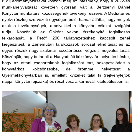
E díj adományozásával köszöni meg az intézmény, hogy a 2022-es
munkahelyváltását követően gyorsan vált a Berzsenyi Dániel
Könyvtár munkatársi közösségének tevékeny részévé. A Médiatár és
nyelvi részleg szervezeti egységen belül hamar átlátta, hogy melyek
azok a tevékenységek, amelyekkel a könyvtári célokat szolgálni
tudja. Köszönjük az Önként vakon érzékenyítő foglalkozás
felkarolását, a Petőfi 200 tárlatvezetéshez kapcsolt zenei
kiegészítést, a Zeneműtári találkozások sorozat elindítását és az
egyes részek nagy szakmai hozzáértéssel végzett megvalósítását.
Köszönjük, hogy betanult a Hunyadi úti fiókkönyvtári helyettesítésbe,
hogy az ottani csoportoknak foglalkozást tart, bekapcsolódott a
könyvtárközi kölcsönzésbe, de örömmel helyettesít a
Gyermekkönyvtárban is, emellett kvízeket talál ki (rejtvényfejtők
napja, könyvtári éjszaka) és részt vesz a karneváli kitelepülésben is.