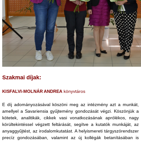
Szakmai díjak:
KISFALVI-MOLNÁR ANDREA
könyvtáros
E díj adományozásával köszöni meg az intézmény azt a munkát,
amellyel a Savariensia gyűjtemény gondozását végzi. Köszönjük a
kötetek, analitikák, cikkek vasi vonatkozásának aprólékos, nagy
körültekintéssel végzett feltárását, segítve a kutatók munkáját, az
anyaggyűjtést, az irodalomkutatást. A helyismereti tárgyszórendszer
precíz gondozásában, valamint az új kollégák betanításában is