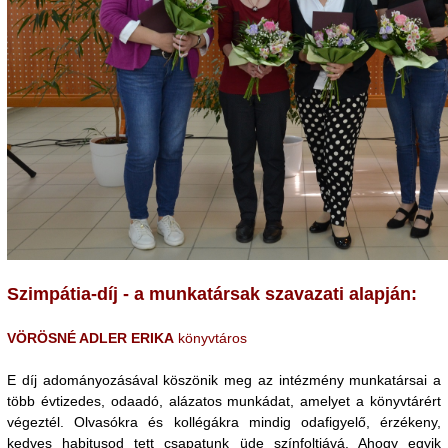
Szimpátia-díj - a munkatársak szavazati alapján:
VÖRÖSNÉ ADLER ERIKA
könyvtáros
E díj adományozásával köszönik meg az intézmény munkatársai a
több évtizedes, odaadó, alázatos munkádat, amelyet a könyvtárért
végeztél. Olvasókra és kollégákra mindig odafigyelő, érzékeny,
kedves habitusod tett csapatunk üde színfoltjává. Ahogy egyik