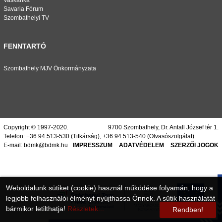
Vaskarika
Savaria Fórum
Szombathelyi TV
FENNTARTÓ
Szombathely MJV Önkormányzata
Copyright © 1997-2020.
9700 Szombathely, Dr. Antall József tér 1.
Telefon:
+36 94 513-530
(Titkárság),
+36 94 513-540
(Olvasószolgálat)
E-mail:
bdmk@bdmk.hu
IMPRESSZUM
ADATVÉDELEM
SZERZŐI JOGOK
Weboldalunk sütiket (cookie) használ működése folyamán, hogy a
legjobb felhasználói élményt nyújthassa Önnek. A sütik használatát
bármikor letilthatja!
Részletek...
Rendben!