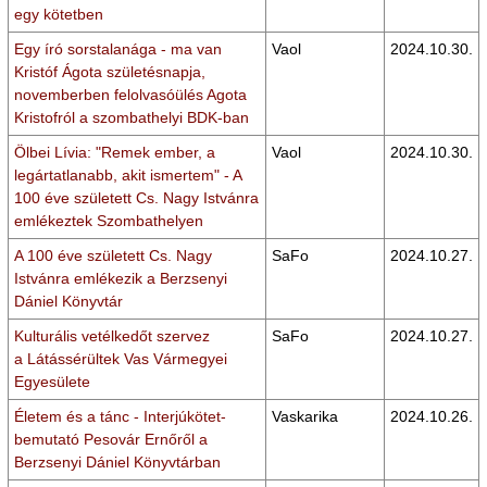
egy kötetben
Egy író sorstalanága - ma van
Vaol
2024.10.30.
Kristóf Ágota születésnapja,
novemberben felolvasóülés Agota
Kristofról a szombathelyi BDK-ban
Ölbei Lívia: "Remek ember, a
Vaol
2024.10.30.
legártatlanabb, akit ismertem" - A
100 éve született Cs. Nagy Istvánra
emlékeztek Szombathelyen
A 100 éve született Cs. Nagy
SaFo
2024.10.27.
Istvánra emlékezik a Berzsenyi
Dániel Könyvtár
Kulturális vetélkedőt szervez
SaFo
2024.10.27.
a Látássérültek Vas Vármegyei
Egyesülete
Életem és a tánc - Interjúkötet-
Vaskarika
2024.10.26.
bemutató Pesovár Ernőről a
Berzsenyi Dániel Könyvtárban