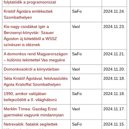
folytatódik a programsorozat
Kristóf Ágotára emlékeztek
SaFo
2024.11.24.
Szombathelyen
Kis-nagy csodákat ígér a
Vaol
2024.11.23.
Berzsenyi-könyvtár: Szauer
Ágoston új kötetéből a WSSZ
színészei is idéznek
A domonkos rend Magyarországon
SaFo
2024.11.21.
– különös tekintettel Vas megyére
Domonkosokról a könyvtárban
Vaol
2024.11.20.
Séta Kristóf Ágotával, felolvasóülés
Vaol
2024.11.18.
Agota Kristoffal Szombathelyen
1990, amikor valójában
SaFo
2024.11.18.
befejeződött a II. világháború
Merklin Tímea: Gazdag Erzsi
Vaol
2024.11.17.
gyermekei vagyunk mindannyian
Netrevalók: fiatalok segítettek
SaFo
2024.11.15.