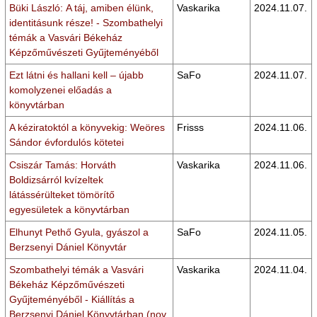
Büki László: A táj, amiben élünk,
Vaskarika
2024.11.07.
identitásunk része! - Szombathelyi
témák a Vasvári Békeház
Képzőművészeti Gyűjteményéből
Ezt látni és hallani kell – újabb
SaFo
2024.11.07.
komolyzenei előadás a
könyvtárban
A kéziratoktól a könyvekig: Weöres
Frisss
2024.11.06.
Sándor évfordulós kötetei
Csiszár Tamás: Horváth
Vaskarika
2024.11.06.
Boldizsárról kvízeltek
látássérülteket tömörítő
egyesületek a könyvtárban
Elhunyt Pethő Gyula, gyászol a
SaFo
2024.11.05.
Berzsenyi Dániel Könyvtár
Szombathelyi témák a Vasvári
Vaskarika
2024.11.04.
Békeház Képzőművészeti
Gyűjteményéből - Kiállítás a
Berzsenyi Dániel Könyvtárban (nov.