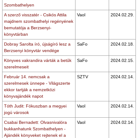
Szombathelyen
A szerző visszatér - Csikós Attila
Vaol
2024.02.29.
majdnem szombathelyi regényének
bemutatója a Berzsenyi-
könyvtárban
Dobray Sarolta író, újságíró lesz a
SaFo
2024.02.18.
Berzsenyi könyvtár vendége
Könyves vakrandira várták a betűk
SaFo
2024.02.15.
szerelmeseit
Február 14. nemcsak a
SZTV
2024.02.14.
szerelmesek ünnepe - Világszerte
ekkor tartják a nemzetközi
könyvajándék napot
Tóth Judit: Fókuszban a megyei
Vaol
2024.02.14.
jogú városok
Csabai Bernadett: Olvasnivalóra
Vaol
2024.02.14.
bukkanhatunk Szombathelyen -
Ajándék könyveket rejtenek el a