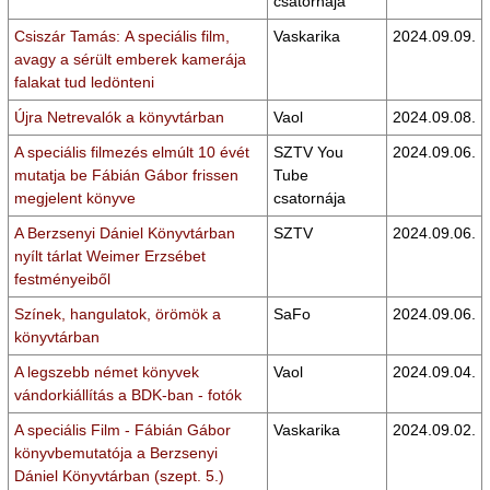
csatornája
Csiszár Tamás: A speciális film,
Vaskarika
2024.09.09.
avagy a sérült emberek kamerája
falakat tud ledönteni
Újra Netrevalók a könyvtárban
Vaol
2024.09.08.
A speciális filmezés elmúlt 10 évét
SZTV You
2024.09.06.
mutatja be Fábián Gábor frissen
Tube
megjelent könyve
csatornája
A Berzsenyi Dániel Könyvtárban
SZTV
2024.09.06.
nyílt tárlat Weimer Erzsébet
festményeiből
Színek, hangulatok, örömök a
SaFo
2024.09.06.
könyvtárban
A legszebb német könyvek
Vaol
2024.09.04.
vándorkiállítás a BDK-ban - fotók
A speciális Film - Fábián Gábor
Vaskarika
2024.09.02.
könyvbemutatója a Berzsenyi
Dániel Könyvtárban (szept. 5.)