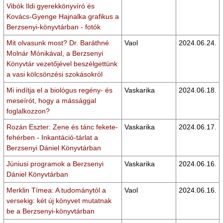
Vibók Ildi gyerekkönyvíró és
Kovács-Gyenge Hajnalka grafikus a
Berzsenyi-könyvtárban - fotók
Mit olvasunk most? Dr. Baráthné
Vaol
2024.06.24.
Molnár Mónikával, a Berzsenyi
Könyvtár vezetőjével beszélgettünk
a vasi kölcsönzési szokásokról
Mi indítja el a biológus regény- és
Vaskarika
2024.06.18.
meseírót, hogy a mássággal
foglalkozzon?
Rozán Eszter: Zene és tánc fekete-
Vaskarika
2024.06.17.
fehérben - Inkantáció-tárlat a
Berzsenyi Dániel Könyvtárban
Júniusi programok a Berzsenyi
Vaskarika
2024.06.16.
Dániel Könyvtárban
Merklin Tímea: A tudománytól a
Vaol
2024.06.16.
versekig: két új könyvet mutatnak
be a Berzsenyi-könyvtárban