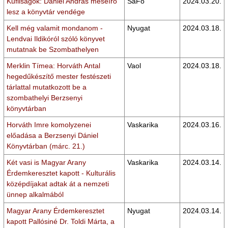
Kufliságok: Dániel András meseíró
SaFo
2024.03.20.
lesz a könyvtár vendége
Kell még valamit mondanom -
Nyugat
2024.03.18.
Lendvai Ildikóról szóló könyvet
mutatnak be Szombathelyen
Merklin Tímea: Horváth Antal
Vaol
2024.03.18.
hegedűkészítő mester festészeti
tárlattal mutatkozott be a
szombathelyi Berzsenyi
könyvtárban
Horváth Imre komolyzenei
Vaskarika
2024.03.16.
előadása a Berzsenyi Dániel
Könyvtárban (márc. 21.)
Két vasi is Magyar Arany
Vaskarika
2024.03.14.
Érdemkeresztet kapott - Kulturális
középdíjakat adtak át a nemzeti
ünnep alkalmából
Magyar Arany Érdemkeresztet
Nyugat
2024.03.14.
kapott Pallósiné Dr. Toldi Márta, a