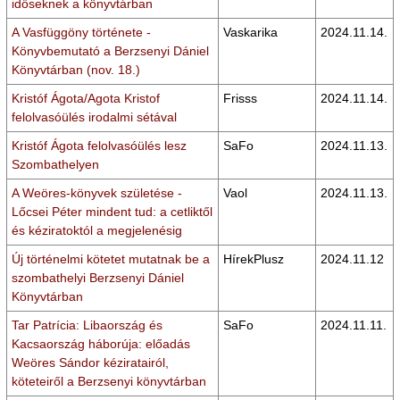
időseknek a könyvtárban
A Vasfüggöny története -
Vaskarika
2024.11.14.
Könyvbemutató a Berzsenyi Dániel
Könyvtárban (nov. 18.)
Kristóf Ágota/Agota Kristof
Frisss
2024.11.14.
felolvasóülés irodalmi sétával
Kristóf Ágota felolvasóülés lesz
SaFo
2024.11.13.
Szombathelyen
A Weöres-könyvek születése -
Vaol
2024.11.13.
Lőcsei Péter mindent tud: a cetliktől
és kéziratoktól a megjelenésig
Új történelmi kötetet mutatnak be a
HírekPlusz
2024.11.12
szombathelyi Berzsenyi Dániel
Könyvtárban
Tar Patrícia: Libaország és
SaFo
2024.11.11.
Kacsaország háborúja: előadás
Weöres Sándor kéziratairól,
köteteiről a Berzsenyi könyvtárban