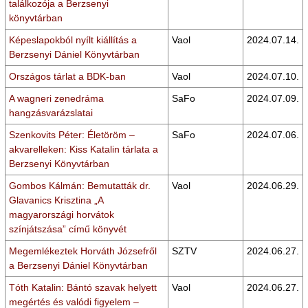
találkozója a Berzsenyi
könyvtárban
Képeslapokból nyílt kiállítás a
Vaol
2024.07.14.
Berzsenyi Dániel Könyvtárban
Országos tárlat a BDK-ban
Vaol
2024.07.10.
A wagneri zenedráma
SaFo
2024.07.09.
hangzásvarázslatai
Szenkovits Péter: Életöröm –
SaFo
2024.07.06.
akvarelleken: Kiss Katalin tárlata a
Berzsenyi Könyvtárban
Gombos Kálmán: Bemutatták dr.
Vaol
2024.06.29.
Glavanics Krisztina „A
magyarországi horvátok
színjátszása” című könyvét
Megemlékeztek Horváth Józsefről
SZTV
2024.06.27.
a Berzsenyi Dániel Könyvtárban
Tóth Katalin: Bántó szavak helyett
Vaol
2024.06.27.
megértés és valódi figyelem –