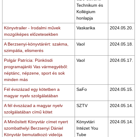
Technikum és
Kollégium
honlapja
Könyvtrailer - Irodalmi művek
Vaskarika
2024.05.20.
mozgóképes előzetesekben
A Berzsenyi-könyvtárért: szakma,
Vaol
2024.05.18.
szimpátia, elismerés
Polgár Patrícia: Pünkösdi
Vaol
2024.05.17.
programajánló Vas vármegyéből:
néptánc, népzene, sport és sok
minden más
Fél évszázad egy kötetben a
SaFo
2024.05.15.
magyar nyelv szolgálatában
A fél évszázad a magyar nyelv
SZTV
2024.05.14.
szolgálatában című kötet
A Minősített Könyvtár címet nyert
Könyvtári
2024.05.14.
szombathelyi Berzsenyi Dániel
Intézet You
Könyvtár bemutatkozó videója
Tube