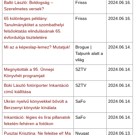
Balló László: Boldogság –
Frisss
2024.06.16.
Szerelmetes versek?
65 különleges példány:
Frisss
2024.06.16.
Tanulmánykötet a szombathelyi
felsőoktatás elindulásának 65.
évfordulója tiszteletére
Mi az a képeslap-lemez? Mutatjuk!
Brogue |
2024.06.14.
Talpunk alatt a
világ
Megnyitották a 95. Ünnepi
SZTV
2024.06.14.
Könyvhét programjait
Büki László fotóriporter Inkantáció
SZTV
2024.06.14.
című kiállítása
Ukrán nyelvű könyvekkel bővült a
SaFo
2024.06.14.
Berzsenyi könyvtár kínálata
Inkantáció: légies és lírai pillanatok
SaFo
2024.06.14.
feketén-fehéren a fotókon
Pusztai Krisztina: Ne felejtse el! Ma
Nyugat
2024.06.13.