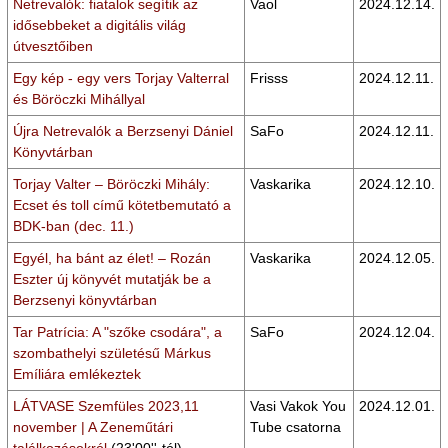
Netrevalók: fiatalok segítik az
Vaol
2024.12.14.
idősebbeket a digitális világ
útvesztőiben
Egy kép - egy vers Torjay Valterral
Frisss
2024.12.11.
és Böröczki Mihállyal
Újra Netrevalók a Berzsenyi Dániel
SaFo
2024.12.11.
Könyvtárban
Torjay Valter – Böröczki Mihály:
Vaskarika
2024.12.10.
Ecset és toll című kötetbemutató a
BDK-ban (dec. 11.)
Egyél, ha bánt az élet! – Rozán
Vaskarika
2024.12.05.
Eszter új könyvét mutatják be a
Berzsenyi könyvtárban
Tar Patrícia: A "szőke csodára", a
SaFo
2024.12.04.
szombathelyi születésű Márkus
Emíliára emlékeztek
LÁTVASE Szemfüles 2023,11
Vasi Vakok You
2024.12.01.
november | A Zeneműtári
Tube csatorna