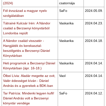
(2024)
csatornája
Fél évszázad a magyar nyelv
SaFo
2024.05.09.
szolgálatában
Tátrainé Kulcsár Irén: A Nándor
Vaskarika
2024.04.23.
család a Berzsenyi könyvtárból
Londonba repült
A Nándor család visszatér -
Vaskarika
2024.04.18.
Hangjáték és kerekasztal-
beszélgetés a Berzsenyi Dániel
Könyvtárban
Heti programok a Berzsenyi Dániel
Vaskarika
2024.04.14.
Könyvtárban (ápr. 16-18.)
Ölbei Lívia: Aladár megette az ovit,
Vaol
2024.04.14.
Valér édességet kíván - Dániel
András és a gyerekek a BDK-ban
Tar Patrícia: Mindenki legyen kufli!
SaFo
2024.04.12.
Dániel András volt a Berzsenyi
könyvtár vendége