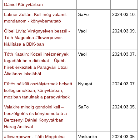
Dániel Könyvtárban
Lakner Zoltán: Kell még valamit
SaFo
2024.03.10.
mondanom - könyvbemutató
Ölbei Lívia: Virágnyelven beszél -
Vaol
2024.03.09.
Tóth Magdolna #flowerpower-
kiállítása a BDK-ban
Tóth Katalin: Közeli intézmények
Vaol
2024.03.07.
fogadták be a diákokat – Újabb
hírek érkeztek a Paragvári Utcai
Általános Iskolából
Fűtés nélküli osztálytermek helyett
Nyugat
2024.03.07.
kollégiumokban, könyvtárban,
moziban tanulnak a paragvárisok
Valakire mindig gondolni kell –
SaFo
2024.03.05.
beszélgetés és könybemutató a
Berzsenyi Dániel Könyvtárban
Harag Anitával
#flowerpower - Tóth Magdolna
Vaskarika
2024.03.05.