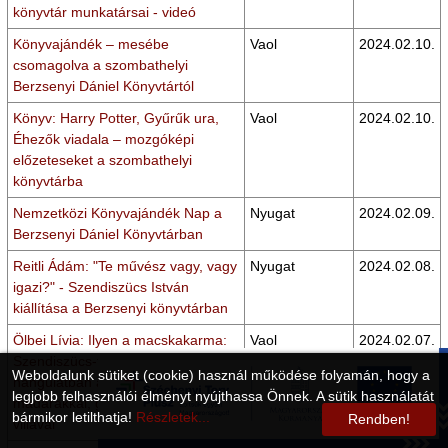
könyvtár munkatársai - videó
Könyvajándék – mesébe
Vaol
2024.02.10.
csomagolva a szombathelyi
Berzsenyi Dániel Könyvtártól
Könyv: Harry Potter, Gyűrűk ura,
Vaol
2024.02.10.
Éhezők viadala – mozgóképi
előzeteseket a szombathelyi
könyvtárba
Nemzetközi Könyvajándék Nap a
Nyugat
2024.02.09.
Berzsenyi Dániel Könyvtárban
Reitli Ádám: "Te művész vagy, vagy
Nyugat
2024.02.08.
igazi?" - Szendiszücs István
kiállítása a Berzsenyi könyvtárban
Ölbei Lívia: Ilyen a macskakarma:
Vaol
2024.02.07.
Szendiszücs-tárlatnyitó rózsás
Weboldalunk sütiket (cookie) használ működése folyamán, hogy a
hangulatban a BDK-ban,
legjobb felhasználói élményt nyújthassa Önnek. A sütik használatát
madarakkal, gombokkal, kanállal,
bármikor letilthatja!
Részletek...
Rendben!
villával