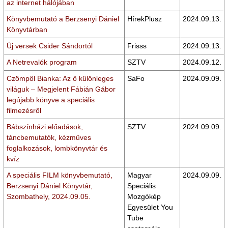
az internet hálójában
Könyvbemutató a Berzsenyi Dániel
HírekPlusz
2024.09.13.
Könyvtárban
Új versek Csider Sándortól
Frisss
2024.09.13.
A Netrevalók program
SZTV
2024.09.12.
Czömpöl Bianka: Az ő különleges
SaFo
2024.09.09.
világuk – Megjelent Fábián Gábor
legújabb könyve a speciális
filmezésről
Bábszínházi előadások,
SZTV
2024.09.09.
táncbemutatók, kézműves
foglalkozások, lombkönyvtár és
kvíz
A speciális FILM könyvbemutató,
Magyar
2024.09.09.
Berzsenyi Dániel Könyvtár,
Speciális
Szombathely, 2024.09.05.
Mozgókép
Egyesület You
Tube