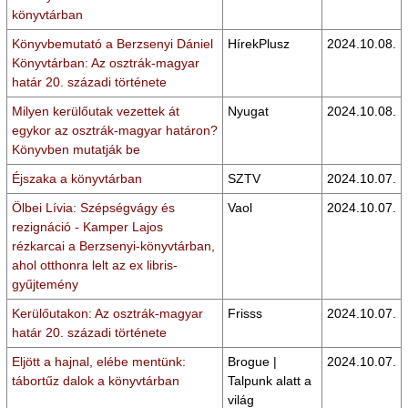
könyvtárban
Könyvbemutató a Berzsenyi Dániel
HírekPlusz
2024.10.08.
Könyvtárban: Az osztrák-magyar
határ 20. századi története
Milyen kerülőutak vezettek át
Nyugat
2024.10.08.
egykor az osztrák-magyar határon?
Könyvben mutatják be
Éjszaka a könyvtárban
SZTV
2024.10.07.
Ölbei Lívia: Szépségvágy és
Vaol
2024.10.07.
rezignáció - Kamper Lajos
rézkarcai a Berzsenyi-könyvtárban,
ahol otthonra lelt az ex libris-
gyűjtemény
Kerülőutakon: Az osztrák-magyar
Frisss
2024.10.07.
határ 20. századi története
Eljött a hajnal, elébe mentünk:
Brogue |
2024.10.07.
tábortűz dalok a könyvtárban
Talpunk alatt a
világ