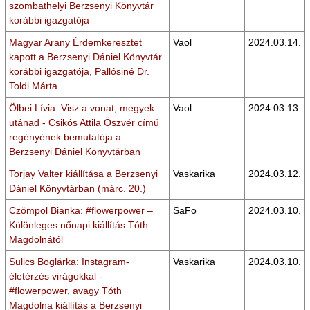
szombathelyi Berzsenyi Könyvtár
korábbi igazgatója
Magyar Arany Érdemkeresztet
Vaol
2024.03.14.
kapott a Berzsenyi Dániel Könyvtár
korábbi igazgatója, Pallósiné Dr.
Toldi Márta
Ölbei Lívia: Visz a vonat, megyek
Vaol
2024.03.13.
utánad - Csikós Attila Öszvér című
regényének bemutatója a
Berzsenyi Dániel Könyvtárban
Torjay Valter kiállítása a Berzsenyi
Vaskarika
2024.03.12.
Dániel Könyvtárban (márc. 20.)
Czömpöl Bianka: #flowerpower –
SaFo
2024.03.10.
Különleges nőnapi kiállítás Tóth
Magdolnától
Sulics Boglárka: Instagram-
Vaskarika
2024.03.10.
életérzés virágokkal -
#flowerpower, avagy Tóth
Magdolna kiállítás a Berzsenyi