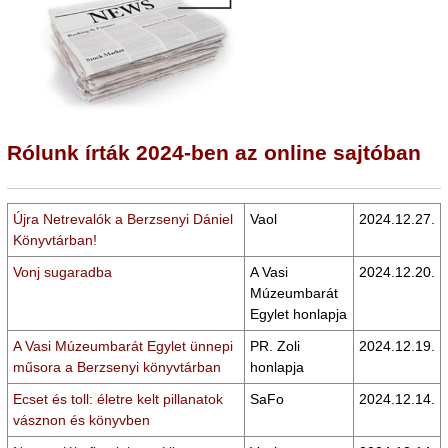
Rólunk írták 2024-ben az online sajtóban
Újra Netrevalók a Berzsenyi Dániel
Vaol
2024.12.27.
Könyvtárban!
Vonj sugaradba
A Vasi
2024.12.20.
Múzeumbarát
Egylet honlapja
A Vasi Múzeumbarát Egylet ünnepi
PR. Zoli
2024.12.19.
műsora a Berzsenyi könyvtárban
honlapja
Ecset és toll: életre kelt pillanatok
SaFo
2024.12.14.
vásznon és könyvben