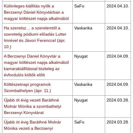
Különleges kiállítás nyílik a
SaFo
2024.04.10.
Berzsenyi Dániel Könyvtárban a
magyar költészet napja alkalmából
Ha szeretsz… a szerelemtől a
Vaskarika
2024.04.10.
szeretetig pódiumi előadás Lutter
Imrével és Jávori Ferenccel (ápr.
10.)
A Berzsenyi Dániel Könyvtár a
Nyugat
2024.04.09.
magyar költészet napja alkalmából
kamarakiállítással tiszteleg az
évfordulós költők előtt
Költészetnapi programok
Vaskarika
2024.04.09.
Szombathelyen (ápr. 11.)
Újabb öt évig vezeti Baráthné
Nyugat
2024.03.28.
Molnár Mónika a szombathelyi
Berzsenyi Könyvtárat
Újabb öt évig Baráthné Molnár
SaFo
2024.03.28.
Mónika vezeti a Berzsenyi