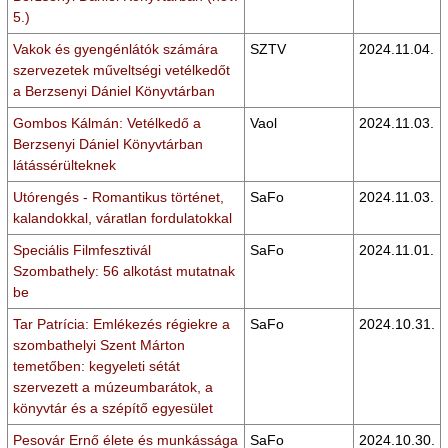
5.)
Vakok és gyengénlátók számára
SZTV
2024.11.04.
szervezetek műveltségi vetélkedőt
a Berzsenyi Dániel Könyvtárban
Gombos Kálmán: Vetélkedő a
Vaol
2024.11.03.
Berzsenyi Dániel Könyvtárban
látássérülteknek
Utórengés - Romantikus történet,
SaFo
2024.11.03.
kalandokkal, váratlan fordulatokkal
Speciális Filmfesztivál
SaFo
2024.11.01.
Szombathely: 56 alkotást mutatnak
be
Tar Patrícia: Emlékezés régiekre a
SaFo
2024.10.31.
szombathelyi Szent Márton
temetőben: kegyeleti sétát
szervezett a múzeumbarátok, a
könyvtár és a szépítő egyesület
Pesovár Ernő élete és munkássága
SaFo
2024.10.30.