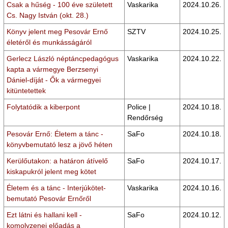
Csak a hűség - 100 éve született
Vaskarika
2024.10.26.
Cs. Nagy István (okt. 28.)
Könyv jelent meg Pesovár Ernő
SZTV
2024.10.25.
életéről és munkásságáról
Gerlecz László néptáncpedagógus
Vaskarika
2024.10.22.
kapta a vármegye Berzsenyi
Dániel-díját - Ők a vármegyei
kitüntetettek
Folytatódik a kiberpont
Police |
2024.10.18.
Rendőrség
Pesovár Ernő: Életem a tánc -
SaFo
2024.10.18.
könyvbemutató lesz a jövő héten
Kerülőutakon: a határon átívelő
SaFo
2024.10.17.
kiskapukról jelent meg kötet
Életem és a tánc - Interjúkötet-
Vaskarika
2024.10.16.
bemutató Pesovár Ernőről
Ezt látni és hallani kell -
SaFo
2024.10.12.
komolyzenei előadás a