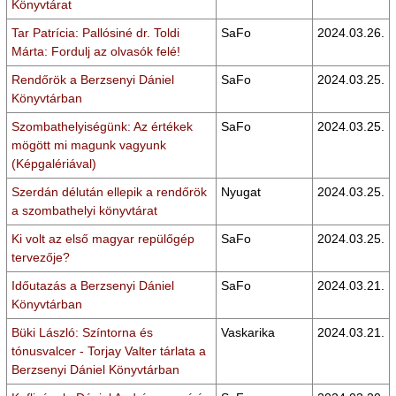
Könyvtárat
Tar Patrícia: Pallósiné dr. Toldi
SaFo
2024.03.26.
Márta: Fordulj az olvasók felé!
Rendőrök a Berzsenyi Dániel
SaFo
2024.03.25.
Könyvtárban
Szombathelyiségünk: Az értékek
SaFo
2024.03.25.
mögött mi magunk vagyunk
(Képgalériával)
Szerdán délután ellepik a rendőrök
Nyugat
2024.03.25.
a szombathelyi könyvtárat
Ki volt az első magyar repülőgép
SaFo
2024.03.25.
tervezője?
Időutazás a Berzsenyi Dániel
SaFo
2024.03.21.
Könyvtárban
Büki László: Színtorna és
Vaskarika
2024.03.21.
tónusvalcer - Torjay Valter tárlata a
Berzsenyi Dániel Könyvtárban