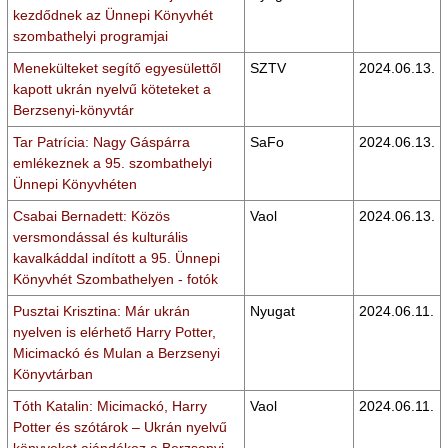
kezdődnek az Ünnepi Könyvhét
szombathelyi programjai
Menekülteket segítő egyesülettől
SZTV
2024.06.13.
kapott ukrán nyelvű köteteket a
Berzsenyi-könyvtár
Tar Patrícia: Nagy Gáspárra
SaFo
2024.06.13.
emlékeznek a 95. szombathelyi
Ünnepi Könyvhéten
Csabai Bernadett: Közös
Vaol
2024.06.13.
versmondással és kulturális
kavalkáddal indított a 95. Ünnepi
Könyvhét Szombathelyen - fotók
Pusztai Krisztina: Már ukrán
Nyugat
2024.06.11.
nyelven is elérhető Harry Potter,
Micimackó és Mulan a Berzsenyi
Könyvtárban
Tóth Katalin: Micimackó, Harry
Vaol
2024.06.11.
Potter és szótárok – Ukrán nyelvű