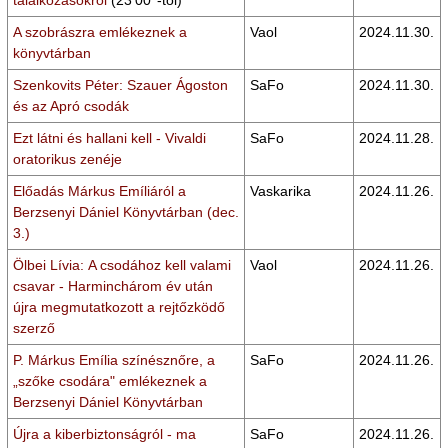
találkozásokról
(23'00''-tól)
A szobrászra emlékeznek a
Vaol
2024.11.30.
könyvtárban
Szenkovits Péter: Szauer Ágoston
SaFo
2024.11.30.
és az Apró csodák
Ezt látni és hallani kell - Vivaldi
SaFo
2024.11.28.
oratorikus zenéje
Előadás Márkus Emíliáról a
Vaskarika
2024.11.26.
Berzsenyi Dániel Könyvtárban (dec.
3.)
Ölbei Lívia: A csodához kell valami
Vaol
2024.11.26.
csavar - Harminchárom év után
újra megmutatkozott a rejtőzködő
szerző
P. Márkus Emília színésznőre, a
SaFo
2024.11.26.
„szőke csodára" emlékeznek a
Berzsenyi Dániel Könyvtárban
Újra a kiberbiztonságról - ma
SaFo
2024.11.26.