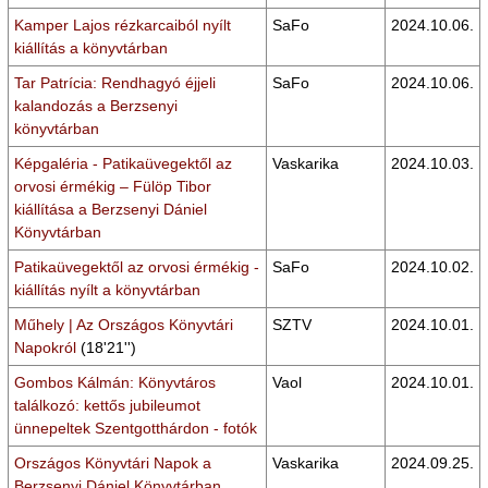
Kamper Lajos rézkarcaiból nyílt
SaFo
2024.10.06.
kiállítás a könyvtárban
Tar Patrícia: Rendhagyó éjjeli
SaFo
2024.10.06.
kalandozás a Berzsenyi
könyvtárban
Képgaléria - Patikaüvegektől az
Vaskarika
2024.10.03.
orvosi érmékig – Fülöp Tibor
kiállítása a Berzsenyi Dániel
Könyvtárban
Patikaüvegektől az orvosi érmékig -
SaFo
2024.10.02.
kiállítás nyílt a könyvtárban
Műhely | Az Országos Könyvtári
SZTV
2024.10.01.
Napokról
(18'21'')
Gombos Kálmán: Könyvtáros
Vaol
2024.10.01.
találkozó: kettős jubileumot
ünnepeltek Szentgotthárdon - fotók
Országos Könyvtári Napok a
Vaskarika
2024.09.25.
Berzsenyi Dániel Könyvtárban