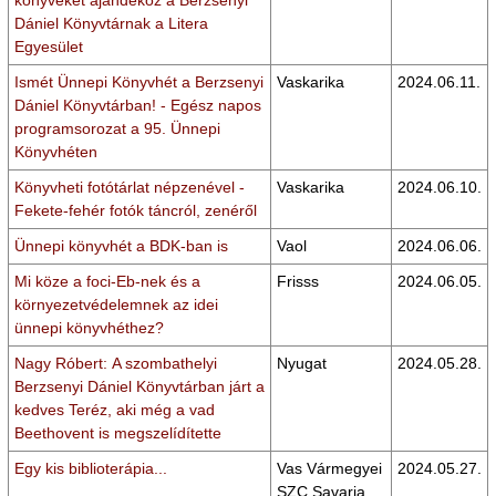
könyveket ajándékoz a Berzsenyi
Dániel Könyvtárnak a Litera
Egyesület
Ismét Ünnepi Könyvhét a Berzsenyi
Vaskarika
2024.06.11.
Dániel Könyvtárban! - Egész napos
programsorozat a 95. Ünnepi
Könyvhéten
Könyvheti fotótárlat népzenével -
Vaskarika
2024.06.10.
Fekete-fehér fotók táncról, zenéről
Ünnepi könyvhét a BDK-ban is
Vaol
2024.06.06.
Mi köze a foci-Eb-nek és a
Frisss
2024.06.05.
környezetvédelemnek az idei
ünnepi könyvhéthez?
Nagy Róbert: A szombathelyi
Nyugat
2024.05.28.
Berzsenyi Dániel Könyvtárban járt a
kedves Teréz, aki még a vad
Beethovent is megszelídítette
Egy kis biblioterápia...
Vas Vármegyei
2024.05.27.
SZC Savaria