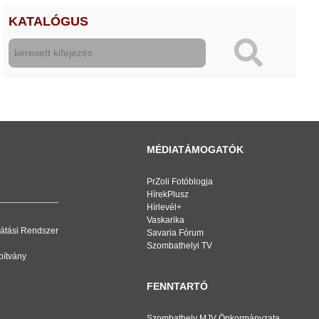
KATALÓGUS
MÉDIATÁMOGATÓK
PrZoli Fotóblogja
HírekPlusz
Hírlevél+
Vaskarika
átási Rendszer
Savaria Fórum
Szombathelyi TV
pítvány
FENNTARTÓ
Szombathely MJV Önkormányzata