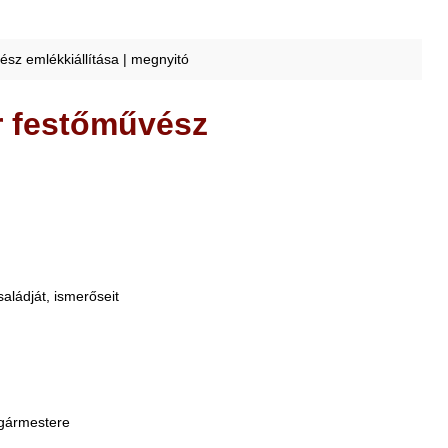
ész emlékkiállítása | megnyitó
r festőművész
aládját, ismerőseit
lgármestere