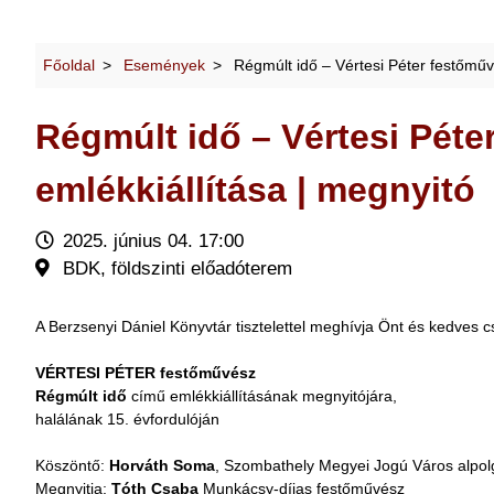
Főoldal
Események
Régmúlt idő – Vértesi Péter festőműv
Régmúlt idő – Vértesi Péte
emlékkiállítása | megnyitó
2025. június 04. 17:00
BDK, földszinti előadóterem
A Berzsenyi Dániel Könyvtár tisztelettel meghívja Önt és kedves cs
VÉRTESI PÉTER festőművész
Régmúlt idő
című emlékkiállításának megnyitójára,
halálának 15. évfordulóján
Köszöntő:
Horváth Soma
, Szombathely Megyei Jogú Város alpo
Megnyitja:
Tóth Csaba
Munkácsy-díjas festőművész