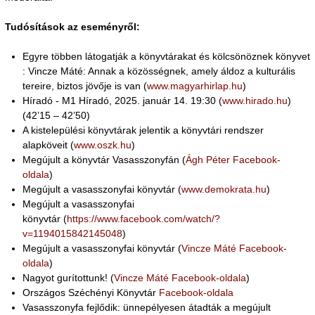
Tudósítások az eseményről:
Egyre többen látogatják a könyvtárakat és kölcsönöznek könyvet
: Vincze Máté: Annak a közösségnek, amely áldoz a kulturális
tereire, biztos jövője is van (
www.magyarhirlap.hu
)
Híradó - M1 Híradó, 2025. január 14. 19:30 (
www.hirado.hu
)
(42’15 – 42’50)
A kistelepülési könyvtárak jelentik a könyvtári rendszer
alapköveit (
www.oszk.hu
)
Megújult a könyvtár Vasasszonyfán (
Ágh Péter Facebook-
oldala
)
Megújult a vasasszonyfai könyvtár (
www.demokrata.hu
)
Megújult a vasasszonyfai
könyvtár (
https://www.facebook.com/watch/?
v=1194015842145048
)
Megújult a vasasszonyfai könyvtár (
Vincze Máté Facebook-
oldala
)
Nagyot gurítottunk! (
Vincze Máté Facebook-oldala
)
Országos Széchényi Könyvtár
Facebook-oldala
Vasasszonyfa fejlődik: ünnepélyesen átadták a megújult