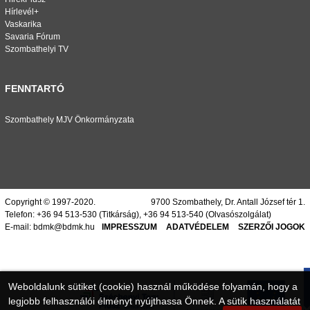
Hírlevél+
Vaskarika
Savaria Fórum
Szombathelyi TV
FENNTARTÓ
Szombathely MJV Önkormányzata
Copyright © 1997-2020.
9700 Szombathely, Dr. Antall József tér 1.
Telefon:
+36 94 513-530
(Titkárság),
+36 94 513-540
(Olvasószolgálat)
E-mail:
bdmk@bdmk.hu
IMPRESSZUM
ADATVÉDELEM
SZERZŐI JOGOK
Weboldalunk sütiket (cookie) használ működése folyamán, hogy a
legjobb felhasználói élményt nyújthassa Önnek. A sütik használatát