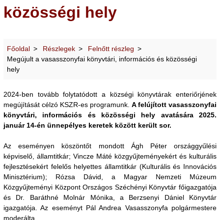
közösségi hely
Főoldal
Részlegek
Felnőtt részleg
Megújult a vasasszonyfai könyvtári, információs és közösségi
hely
2024-ben tovább folytatódott a községi könyvtárak enteriőrjének
megújítását célzó KSZR-es programunk.
A felújított vasasszonyfai
könyvtári, információs és közösségi hely avatására 2025.
január 14-én ünnepélyes keretek között került sor.
Az eseményen köszöntőt mondott Ágh Péter országgyűlési
képviselő, államtitkár; Vincze Máté közgyűjteményekért és kulturális
fejlesztésekért felelős helyettes államtitkár (Kulturális és Innovációs
Minisztérium); Rózsa Dávid, a Magyar Nemzeti Múzeum
Közgyűjteményi Központ Országos Széchényi Könyvtár főigazgatója
és Dr. Baráthné Molnár Mónika, a Berzsenyi Dániel Könyvtár
igazgatója. Az eseményt Pál Andrea Vasasszonyfa polgármestere
moderálta.