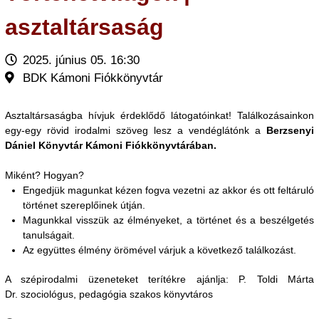
asztaltársaság
2025. június 05. 16:30
BDK Kámoni Fiókkönyvtár
Asztaltársaságba hívjuk érdeklődő látogatóinkat! Találkozásainkon
egy-egy rövid irodalmi szöveg lesz a vendéglátónk a
Berzsenyi
Dániel Könyvtár Kámoni Fiókkönyvtárában.
Miként? Hogyan?
Engedjük magunkat kézen fogva vezetni az akkor és ott feltáruló
történet szereplőinek útján.
Magunkkal visszük az élményeket, a történet és a beszélgetés
tanulságait.
Az együttes élmény örömével várjuk a következő találkozást.
A szépirodalmi üzeneteket terítékre ajánlja: P. Toldi Márta
Dr. szociológus, pedagógia szakos könyvtáros