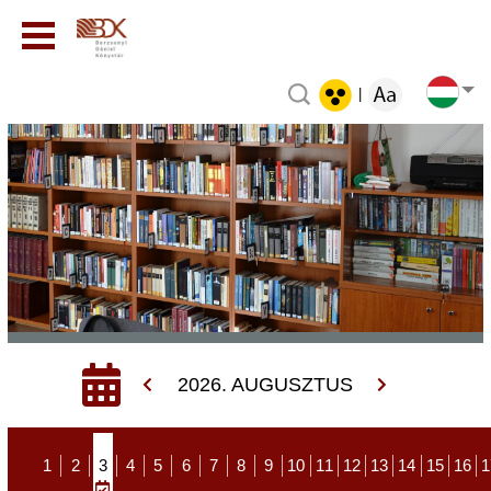
|
2026. AUGUSZTUS
1
2
3
4
5
6
7
8
9
10
11
12
13
14
15
16
1