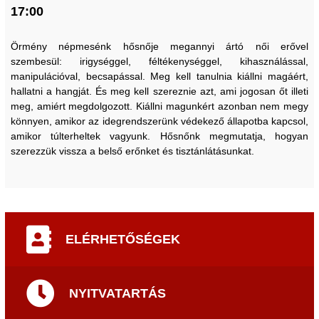
17:00
Örmény népmesénk hősnője megannyi ártó női erővel
szembesül: irigységgel, féltékenységgel, kihasználással,
manipulációval, becsapással. Meg kell tanulnia kiállni magáért,
hallatni a hangját. És meg kell szereznie azt, ami jogosan őt illeti
meg, amiért megdolgozott. Kiállni magunkért azonban nem megy
könnyen, amikor az idegrendszerünk védekező állapotba kapcsol,
amikor túlterheltek vagyunk. Hősnőnk megmutatja, hogyan
szerezzük vissza a belső erőnket és tisztánlátásunkat.
ELÉRHETŐSÉGEK
NYITVATARTÁS