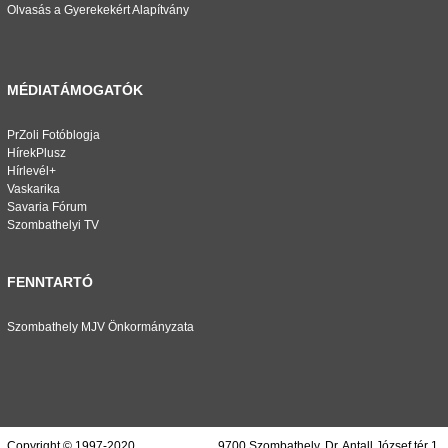
Olvasás a Gyerekekért Alapítvány
MÉDIATÁMOGATÓK
PrZoli Fotóblogja
HírekPlusz
Hírlevél+
Vaskarika
Savaria Fórum
Szombathelyi TV
FENNTARTÓ
Szombathely MJV Önkormányzata
Copyright © 1997-2020.
9700 Szombathely, Dr. Antall József tér 1.