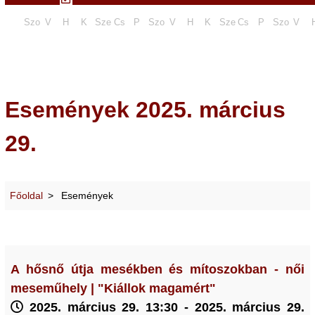
Szo
V
H
K
Sze
Cs
P
Szo
V
H
K
Sze
Cs
P
Szo
V
Események 2025. március
29.
Főoldal
Események
A hősnő útja mesékben és mítoszokban - női
meseműhely | "Kiállok magamért"
2025. március 29. 13:30 - 2025. március 29.