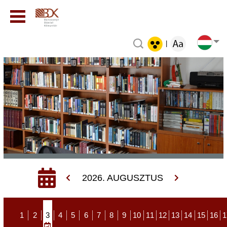
|
2026. AUGUSZTUS
1
2
3
4
5
6
7
8
9
10
11
12
13
14
15
16
1