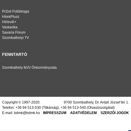
PrZoli Fotóblogja
HírekPlusz
Hírlevél+
Vaskarika
Savaria Fórum
Szombathelyi TV
FENNTARTÓ
Szombathely MJV Önkormányzata
Copyright © 1997-2020.
9700 Szombathely, Dr. Antall József tér 1.
Telefon:
+36 94 513-530
(Titkárság),
+36 94 513-540
(Olvasószolgálat)
E-mail:
bdmk@bdmk.hu
IMPRESSZUM
ADATVÉDELEM
SZERZŐI JOGOK