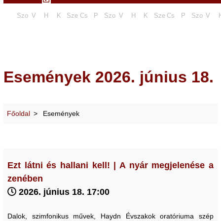
Szo
V
H
K
Sze
Cs
P
Szo
V
H
K
Sze
Cs
P
Szo
V
Események 2026. június 18.
Főoldal
Események
Ezt látni és hallani kell! | A nyár megjelenése a
zenében
2026. június 18. 17:00
Dalok, szimfonikus művek, Haydn Évszakok oratóriuma szép