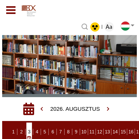
|
2026. AUGUSZTUS
1
2
3
4
5
6
7
8
9
10
11
12
13
14
15
16
1