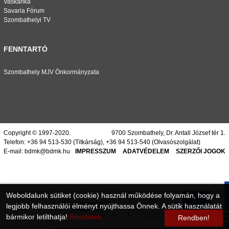
Vaskarika
Savaria Fórum
Szombathelyi TV
FENNTARTÓ
Szombathely MJV Önkormányzata
Copyright © 1997-2020.
9700 Szombathely, Dr. Antall József tér 1.
Telefon:
+36 94 513-530
(Titkárság),
+36 94 513-540
(Olvasószolgálat)
E-mail:
bdmk@bdmk.hu
IMPRESSZUM
ADATVÉDELEM
SZERZŐI JOGOK
Weboldalunk sütiket (cookie) használ működése folyamán, hogy a
legjobb felhasználói élményt nyújthassa Önnek. A sütik használatát
bármikor letilthatja!
Részletek...
Rendben!