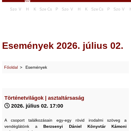
Szo
V
H
K
Sze
Cs
P
Szo
V
H
K
Sze
Cs
P
Szo
V
Események 2026. július 02.
Főoldal
Események
Történetvilágok | asztaltársaság
2026. július 02. 17:00
A csoport találkozásain egy-egy rövid irodalmi szöveg a
vendéglátónk a
Berzsenyi Dániel Könyvtár Kámoni