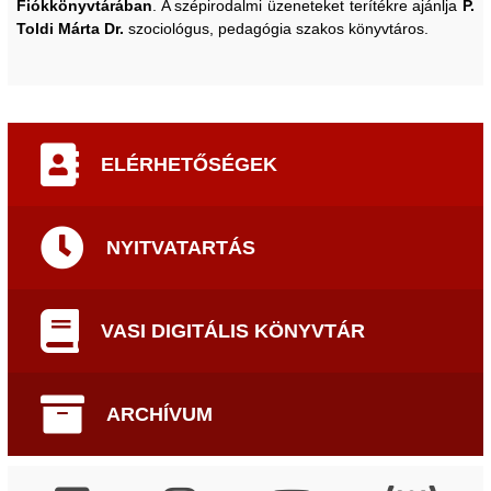
Fiókkönyvtárában
. A szépirodalmi üzeneteket terítékre ajánlja
P.
Toldi Márta Dr.
szociológus, pedagógia szakos könyvtáros.
ELÉRHETŐSÉGEK
NYITVATARTÁS
VASI DIGITÁLIS KÖNYVTÁR
ARCHÍVUM