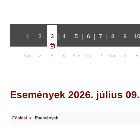
1
2
3
4
5
6
7
8
9
1
Szo
V
H
K
Sze
Cs
P
Szo
V
H
Események 2026. július 09.
Főoldal
Események