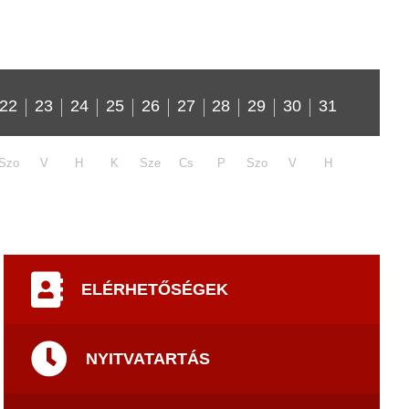
22
23
24
25
26
27
28
29
30
31
Szo
V
H
K
Sze
Cs
P
Szo
V
H
ELÉRHETŐSÉGEK
NYITVATARTÁS