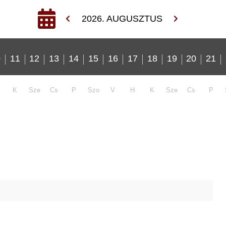
2026. AUGUSZTUS
0
11
12
13
14
15
16
17
18
19
20
21
K
Sze
Cs
P
Szo
V
H
K
Sze
Cs
P