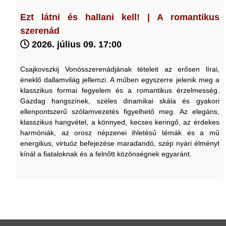
Ezt látni és hallani kell! | A romantikus
szerenád
2026. július 09. 17:00
Csajkovszkij Vonósszerenádjának tételeit az erősen lírai,
éneklő dallamvilág jellemzi. A műben egyszerre jelenik meg a
klasszikus formai fegyelem és a romantikus érzelmesség.
Gazdag hangszínek, széles dinamikai skála és gyakori
ellenpontszerű szólamvezetés figyelhető meg. Az elegáns,
klasszikus hangvétel, a könnyed, kecses keringő, az érdekes
harmóniák, az orosz népzenei ihletésű témák és a mű
energikus, virtuóz befejezése maradandó, szép nyári élményt
kínál a fiataloknak és a felnőtt közönségnek egyaránt.