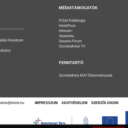
MÉDIATÁMOGATÓK
PrZoli Fotóblogja
HírekPlusz
Hírlevél+
Vaskarika
átási Rendszer
Savaria Fórum
Szombathelyi TV
pítvány
FENNTARTÓ
Szombathely MJV Önkormányzata
bdmk@bdmk.hu
IMPRESSZUM
ADATVÉDELEM
SZERZŐI JOGOK