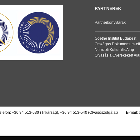
PARTNEREK
Partnerkönyvtárak
Goethe Institut Budapest
Országos Dokumentum-ell
Nemzeti Kulturális Alap
Olvasás a Gyerekekért Ala
elefon:
+36 94 513-530
(Titkárság),
+36 94 513-540
(Olvasószolgálat)
E-mail: