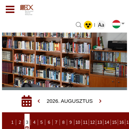
|
2026. AUGUSZTUS
1
2
3
4
5
6
7
8
9
10
11
12
13
14
15
16
1