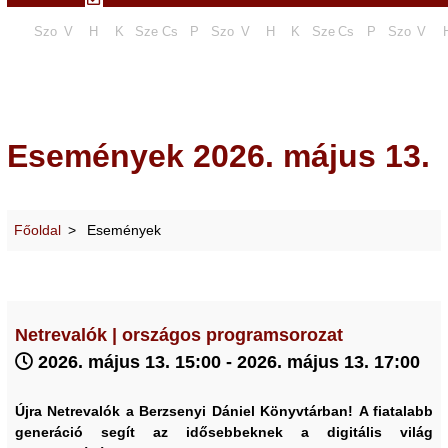
Szo
V
H
K
Sze
Cs
P
Szo
V
H
K
Sze
Cs
P
Szo
V
Események 2026. május 13.
Főoldal
Események
Netrevalók | országos programsorozat
2026. május 13. 15:00 - 2026. május 13. 17:00
Újra Netrevalók a Berzsenyi Dániel Könyvtárban!
A fiatalabb
generáció segít az idősebbeknek a digitális világ