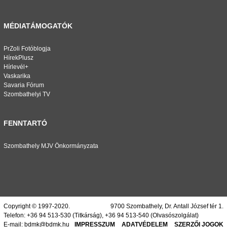
MÉDIATÁMOGATÓK
PrZoli Fotóblogja
HírekPlusz
Hírlevél+
Vaskarika
Savaria Fórum
Szombathelyi TV
FENNTARTÓ
Szombathely MJV Önkormányzata
Copyright © 1997-2020.
9700 Szombathely, Dr. Antall József tér 1.
Telefon:
+36 94 513-530
(Titkárság),
+36 94 513-540
(Olvasószolgálat)
E-mail:
bdmk@bdmk.hu
IMPRESSZUM
ADATVÉDELEM
SZERZŐI JOGOK