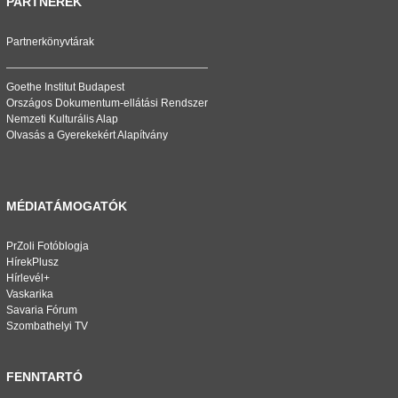
PARTNEREK
Partnerkönyvtárak
Goethe Institut Budapest
Országos Dokumentum-ellátási Rendszer
Nemzeti Kulturális Alap
Olvasás a Gyerekekért Alapítvány
MÉDIATÁMOGATÓK
PrZoli Fotóblogja
HírekPlusz
Hírlevél+
Vaskarika
Savaria Fórum
Szombathelyi TV
FENNTARTÓ