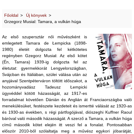
Főoldal
Új könyvek
Grzegorz Musial: Tamara, a vulkán húga
Az első szupersztár női művészként is
emlegetett Tamara de Łempicka (1898-
1980) életét dolgozta fel kétkötetes
regényben Gzegorz Musiał. Az első kötet
(Én, Tamara) 1939-ig dolgozta fel az
életutat: gyermekkorát Lengyelországban,
Svájcban és Itáliában, szülei válása után az
anyjával Szentpéterváron töltött időszakot, a
hozományvadász Tadeusz Łempicki
ügyvéddel kötött házasságát, az 1917-es
forradalmat követően Dánián és Anglián át Franciaországba való
menekülésüket, festészete kezdeteit és ismertté válását az 1920-as
és 1930-as években, s régi pártfogójával, diószeghi Kuffner Raoul
báróval való második házasságát. A szerző a Tamara, a vulkán húga
című második kötet elején itt veszi fel a fonalat. Pontosabban
először 2010-ből szólaltatja meg a művész egykori jóbarátját,