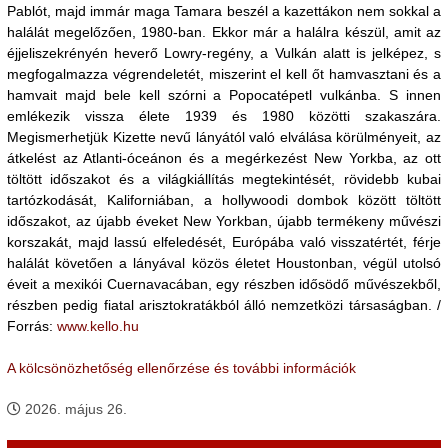
Pablót, majd immár maga Tamara beszél a kazettákon nem sokkal a
halálát megelőzően, 1980-ban. Ekkor már a halálra készül, amit az
éjjeliszekrényén heverő Lowry-regény, a Vulkán alatt is jelképez, s
megfogalmazza végrendeletét, miszerint el kell őt hamvasztani és a
hamvait majd bele kell szórni a Popocatépetl vulkánba. S innen
emlékezik vissza élete 1939 és 1980 közötti szakaszára.
Megismerhetjük Kizette nevű lányától való elválása körülményeit, az
átkelést az Atlanti-óceánon és a megérkezést New Yorkba, az ott
töltött időszakot és a világkiállítás megtekintését, rövidebb kubai
tartózkodását, Kaliforniában, a hollywoodi dombok között töltött
időszakot, az újabb éveket New Yorkban, újabb termékeny művészi
korszakát, majd lassú elfeledését, Európába való visszatértét, férje
halálát követően a lányával közös életet Houstonban, végül utolsó
éveit a mexikói Cuernavacában, egy részben idősödő művészekből,
részben pedig fiatal arisztokratákból álló nemzetközi társaságban. /
Forrás:
www.kello.hu
A kölcsönözhetőség ellenőrzése és további információk
2026. május 26.