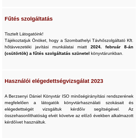
Fűtés szolgáltatás
Tisztelt Látogatóink!
Tájékoztatjuk Önöket, hogy a Szombathelyi Távhőszolgáltató Kft.
hőtávvezetéki javítási munkálatai miatt
2024. február 8-án
(csütörtök) a fűtés szolgáltatás szünetel
könyvtárunkban.
Használói elégedettségvizsgálat 2023
A Berzsenyi Dániel Könyvtár ISO minőségirányítási rendszerének
megfelelően a látogatók könyvtárhasználati szokásait és
elégedettségét vizsgáltuk kérdőív segítségével. Az
összehasonlíthatóság elvét követve az előző években alkalmazott
kérdőívet használtuk.