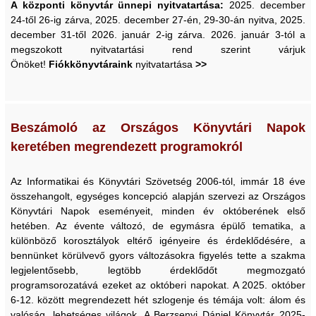
A központi könyvtár ünnepi nyitvatartása:
2025. december
24-től 26-ig zárva, 2025. december 27-én, 29-30-án nyitva, 2025.
december 31-től 2026. január 2-ig zárva. 2026. január 3-tól a
megszokott nyitvatartási rend szerint várjuk
Önöket!
Fiókkönyvtáraink
nyitvatartása
>>
Beszámoló az Országos Könyvtári Napok
keretében megrendezett programokról
Az Informatikai és Könyvtári Szövetség 2006-tól, immár 18 éve
összehangolt, egységes koncepció alapján szervezi az Országos
Könyvtári Napok eseményeit, minden év októberének első
hetében. Az évente változó, de egymásra épülő tematika, a
különböző korosztályok eltérő igényeire és érdeklődésére, a
bennünket körülvevő gyors változásokra figyelés tette a szakma
legjelentősebb, legtöbb érdeklődőt megmozgató
programsorozatává ezeket az októberi napokat. A 2025. október
6-12. között megrendezett hét szlogenje és témája volt: álom és
valóság, lehetséges világok. A Berzsenyi Dániel Könyvtár 2025-