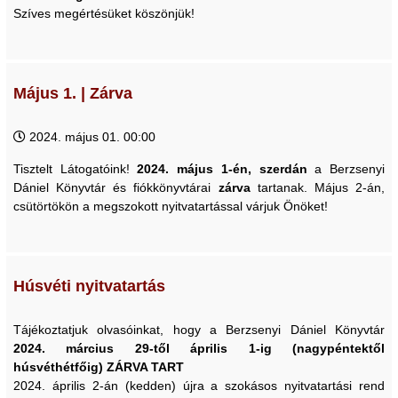
Szíves megértésüket köszönjük!
Május 1. | Zárva
2024. május 01. 00:00
Tisztelt Látogatóink!
2024. május 1-én, szerdán
a Berzsenyi
Dániel Könyvtár és fiókkönyvtárai
zárva
tartanak. Május 2-án,
csütörtökön a megszokott nyitvatartással várjuk Önöket!
Húsvéti nyitvatartás
Tájékoztatjuk olvasóinkat, hogy a Berzsenyi Dániel Könyvtár
2024. március 29-től április 1-ig (nagypéntektől
húsvéthétfőig) ZÁRVA TART
2024. április 2-án (kedden) újra a szokásos nyitvatartási rend