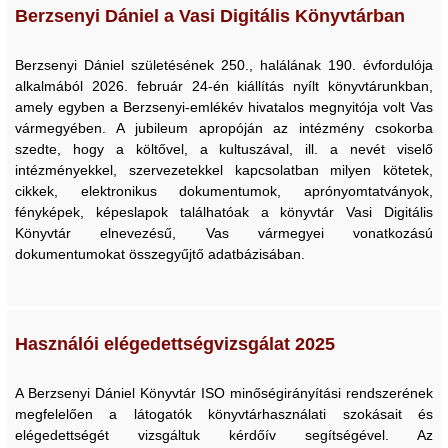
Berzsenyi Dániel a Vasi Digitális Könyvtárban
Berzsenyi Dániel születésének 250., halálának 190. évfordulója
alkalmából 2026. február 24-én kiállítás nyílt könyvtárunkban,
amely egyben a Berzsenyi-emlékév hivatalos megnyitója volt Vas
vármegyében. A jubileum apropóján az intézmény csokorba
szedte, hogy a költővel, a kultuszával, ill. a nevét viselő
intézményekkel, szervezetekkel kapcsolatban milyen kötetek,
cikkek, elektronikus dokumentumok, aprónyomtatványok,
fényképek, képeslapok találhatóak a könyvtár Vasi Digitális
Könyvtár elnevezésű, Vas vármegyei vonatkozású
dokumentumokat összegyűjtő adatbázisában.
Használói elégedettségvizsgálat 2025
A Berzsenyi Dániel Könyvtár ISO minőségirányítási rendszerének
megfelelően a látogatók könyvtárhasználati szokásait és
elégedettségét vizsgáltuk kérdőív segítségével. Az