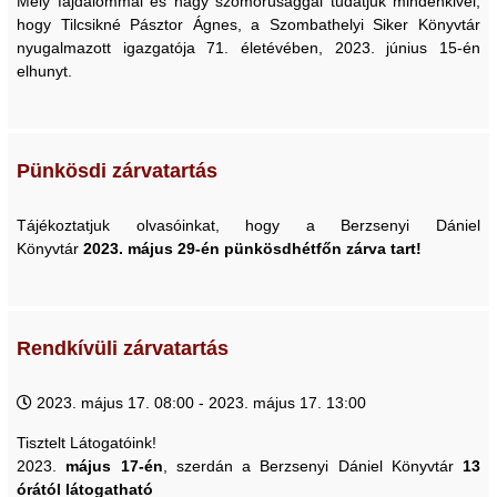
Mély fájdalommal és nagy szomorúsággal tudatjuk mindenkivel,
hogy Tilcsikné Pásztor Ágnes, a Szombathelyi Siker Könyvtár
nyugalmazott igazgatója 71. életévében, 2023. június 15-én
elhunyt.
Pünkösdi zárvatartás
Tájékoztatjuk olvasóinkat, hogy a Berzsenyi Dániel
Könyvtár
2023. má jus 29-én pünkösdhétfőn zárva tart!
Rendkívüli zárvatartás
2023. május 17. 08:00 - 2023. május 17. 13:00
Tisztelt Látogatóink!
2023.
május 17-én
, szerdán a Berzsenyi Dániel Könyvtár
13
órától látogatható