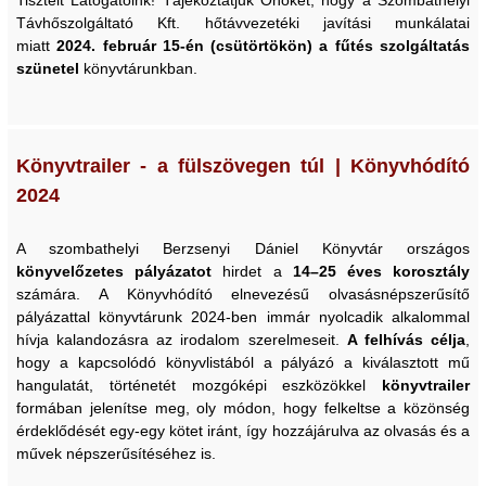
Tisztelt Látogatóink! Tájékoztatjuk Önöket, hogy a Szombathelyi
Távhőszolgáltató Kft. hőtávvezetéki javítási munkálatai
miatt
2024. február 15-én (csütörtökön) a fűtés szolgáltatás
szünetel
könyvtárunkban.
Könyvtrailer - a fülszövegen túl | Könyvhódító
2024
A szombathelyi Berzsenyi Dániel Könyvtár országos
könyvelőzetes
pályázatot
hirdet a
14–25 éves korosztály
számára. A Könyvhódító elnevezésű olvasásnépszerűsítő
pályázattal könyvtárunk 2024-ben immár nyolcadik alkalommal
hívja kalandozásra az irodalom szerelmeseit.
A felhívás célja
,
hogy a kapcsolódó könyvlistából a pályázó a kiválasztott mű
hangulatát, történetét mozgóképi eszközökkel
könyvtrailer
formában jelenítse meg, oly módon, hogy felkeltse a közönség
érdeklődését egy-egy kötet iránt, így hozzájárulva az olvasás és a
művek népszerűsítéséhez is.