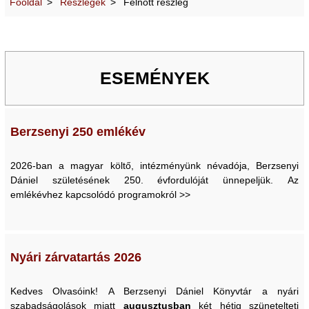
Főoldal
Részlegek
Felnőtt részleg
ESEMÉNYEK
Berzsenyi 250 emlékév
2026-ban a magyar költő, intézményünk névadója, Berzsenyi
Dániel születésének 250. évfordulóját ünnepeljük. Az
emlékévhez kapcsolódó programokról >>
Nyári zárvatartás 2026
Kedves Olvasóink! A Berzsenyi Dániel Könyvtár a nyári
szabadságolások miatt
augusztusban
két hétig szünetelteti