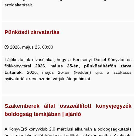
szolgáltatásait.
Pünkösdi zárvatartás
2026. május 25. 00:00
Tájékoztatjuk olvasóinkat, hogy a Berzsenyi Dániel Könyvtár és
fiókkönyvtárai
2026. május 25-én, pünkösdhétfőn zárva
tartanak
. 2026. május 26-án (kedden) újra a szokásos
nyitvatartási rend szerint várjuk látogatóinkat.
Szakemberek által összeállított könyvjegyzék
boldogság témájában | ajánló
A KönyvErő könyvklub 2.0 márciusi alkalmán a boldogságkutatás
és a mentális jóllét kérdései kerültek a középpontba. Azoknak,