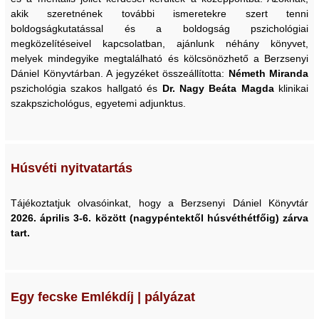
akik szeretnének további ismeretekre szert tenni
boldogságkutatással és a boldogság pszichológiai
megközelítéseivel kapcsolatban, ajánlunk néhány könyvet,
melyek mindegyike megtalálható és kölcsönözhető a Berzsenyi
Dániel Könyvtárban. A jegyzéket összeállította:
Németh Miranda
pszichológia szakos hallgató és
Dr. Nagy Beáta Magda
klinikai
szakpszichológus, egyetemi adjunktus.
Húsvéti nyitvatartás
Tájékoztatjuk olvasóinkat, hogy a Berzsenyi Dániel Könyvtár
2026. április 3-6. között (nagypéntektől húsvéthétfőig) zárva
tart.
Egy fecske Emlékdíj | pályázat