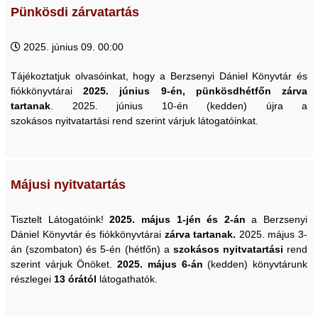
Pünkösdi zárvatartás
2025. június 09. 00:00
Tájékoztatjuk olvasóinkat, hogy a Berzsenyi Dániel Könyvtár és
fiókkönyvtárai
2025. június 9-én, pünkösdhétfőn zárva
tartanak
. 2025. június 10-én (kedden) újra a
szokásos nyitvatartási rend szerint várjuk látogatóinkat.
Májusi nyitvatartás
Tisztelt Látogatóink!
2025. május 1-jén és 2-án
a Berzsenyi
Dániel Könyvtár és fiókkönyvtárai
zárva tartanak.
2025. május 3-
án (szombaton) és 5-én (hétfőn) a
szokásos nyitvatartási
rend
szerint várjuk Önöket.
2025. május 6-án
(kedden) könyvtárunk
részlegei
13 órától
látogathatók.