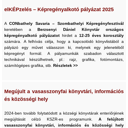
elKÉPzelés – Képregényalkotó pályázat 2025
A
CONbathely Savaria – Szombathelyi Képregényfesztivál
keretében a
Berzsenyi Dániel Könyvtár
országos
képregényalkotó pályázatot
hirdet a
12-25 éves korosztály
számára. A felhívás célja, hogy a kapcsolódó könyvlistából a
pályázó egy művet válasszon ki, melynek egy jelenetéből
képregényt formál. A pályamunkák szabadon választott
technikával készülhetnek, pl.: rajz, grafika, fotómontázs,
számítógépes grafika, stb.
Részletek >>
Megújult a vasasszonyfai könyvtári, információs
és közösségi hely
2024-ben tovább folytatódott a községi könyvtárak enteriőrjének
megújítását célzó KSZR-es programunk.
A felújított
vasasszonyfai könyvtári, információs és közösségi hely