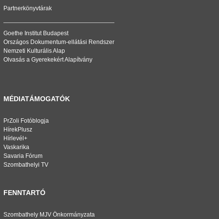
Partnerkönyvtárak
Goethe Institut Budapest
Országos Dokumentum-ellátási Rendszer
Nemzeti Kulturális Alap
Olvasás a Gyerekekért Alapítvány
MÉDIATÁMOGATÓK
PrZoli Fotóblogja
HírekPlusz
Hírlevél+
Vaskarika
Savaria Fórum
Szombathelyi TV
FENNTARTÓ
Szombathely MJV Önkormányzata