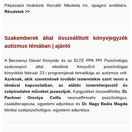
Pályázatot hirdetünk Horváth Nikoletta író, újságíró emlékére.
Részletek >>
Szakemberek által összeállított könyvjegyzék
autizmus témában | ajánló
A Berzsenyi Dániel Könyvtár és az ELTE PPK PPI Pszichológia
szakcsoport által elindított KönyvErő pszichológiai
könyvklub február 23-i programjának tematikája az autizmus volt.
Azoknak, akik szeretnének további ismeretekre szert tenni a
témával kapcsolatban, az alábbi ismeretterjesztő és
szépirodalmi műveket javasoljuk.
A jegyzéket összeállította:
Dr.
Pachner Orsolya Csilla
neuroaffirmatív pszichológus,
családterapeuta, egyetemi adjunktus és
Dr. Nagy Beáta Magda
klinikai szakpszichológus, egyetemi adjunktus.