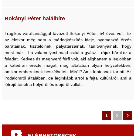
Bokányi Péter halálhíre
Tragikus váratlansággal távozott Bokányi Péter, 54 éves volt. Ez
az életkor még nem a mérlegkészítés ideje, nyomasztó érzés
barátainak, tisztelőinek, pályatársainak, tanítványainak, hogy
most már – ha valamelyest majd csitul a gyász – rájuk hárul ez a
feladat. Kedves és megnyerő férfi volt, aki alighanem a legjobban
a katedrán érezte magát, meg általában olyan helyzetekben,
amikor embereknek beszélhetett. Miről? Amit fontosnak tartott. Az
irodalomról általában, de leginkább arról a fajta kultúráról, ami a
létrejöttének a helyéről és idejéről vallott.
1
2
ELÉRHETŐSÉGEK