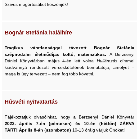
Szíves megértésüket köszönjük!
Bognár Stefánia halálhíre
Tragikus váratlansággal távozott Bognár Stefánia
szépirodalmi életműdíjas költő, matematikus.
A Berzsenyi
Dániel Könyvtárban május 4-én lett volna
Hullámzás
címmel
kiadvánnyá rendezett verseskötetének bemutatója, amelyet –
maga is úgy tervezett – nem fog több követni.
Húsvéti nyitvatartás
Tájékoztatjuk olvasóinkat, hogy a Berzsenyi Dániel Könyvtár
2023. április 7-én (pénteken) és 10-én (hétfőn) ZÁRVA
TART!
Április 8-án (szombaton)
10-13 óráig várjuk Önöket!