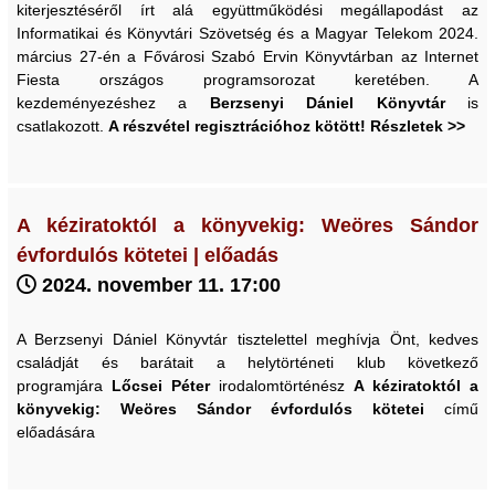
kiterjesztéséről írt alá együttműködési megállapodást az
Informatikai és Könyvtári Szövetség és a Magyar Telekom 2024.
március 27-én a Fővárosi Szabó Ervin Könyvtárban az Internet
Fiesta országos programsorozat keretében. A
kezdeményezéshez a
Berzsenyi Dániel Könyvtár
is
csatlakozott.
A részvétel regisztrációhoz kötött! Részletek >>
A kéziratoktól a könyvekig: Weöres Sándor
évfordulós kötetei | előadás
2024. november 11. 17:00
A Berzsenyi Dániel Könyvtár tisztelettel meghívja Önt, kedves
családját és barátait a helytörténeti klub következő
programjára
Lőcsei Péter
irodalomtörténész
A kéziratoktól a
könyvekig: Weöres Sándor évfordulós kötetei
című
előadására