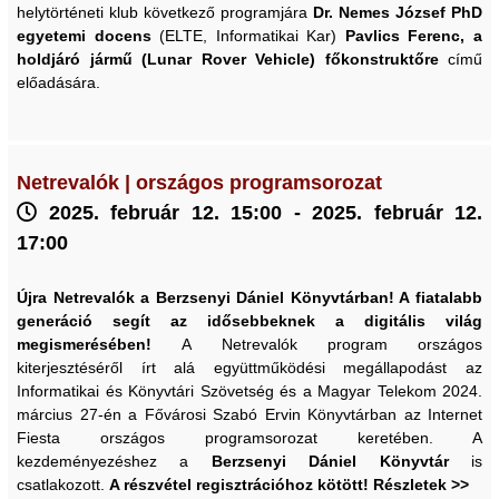
helytörténeti klub következő programjára
Dr. Nemes József PhD
egyetemi docens
(ELTE, Informatikai Kar)
Pavlics Ferenc,
a
holdjáró jármű (Lunar Rover Vehicle) főkonstruktőre
című
előadására.
Netrevalók | országos programsorozat
2025. február 12. 15:00 - 2025. február 12.
17:00
Újra Netrevalók a Berzsenyi Dániel Könyvtárban! A fiatalabb
generáció segít az idősebbeknek a digitális világ
megismerésében!
A Netrevalók program országos
kiterjesztéséről írt alá együttműködési megállapodást az
Informatikai és Könyvtári Szövetség és a Magyar Telekom 2024.
március 27-én a Fővárosi Szabó Ervin Könyvtárban az Internet
Fiesta országos programsorozat keretében. A
kezdeményezéshez a
Berzsenyi Dániel Könyvtár
is
csatlakozott.
A részvétel regisztrációhoz kötött! Részletek >>