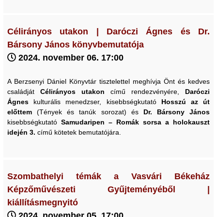
Célirányos utakon | Daróczi Ágnes és Dr.
Bársony János könyvbemutatója
2024. november 06. 17:00
A Berzsenyi Dániel Könyvtár tisztelettel meghívja Önt és kedves
családját
Célirányos utakon
című rendezvényére,
Daróczi
Ágnes
kulturális menedzser, kisebbségkutató
Hosszú az út
előttem
(Tények és tanúk sorozat) és
Dr. Bársony János
kisebbségkutató
Samudaripen – Romák sorsa a holokauszt
idején 3.
című kötetek bemutatójára.
Szombathelyi témák a Vasvári Békeház
Képzőművészeti Gyűjteményéből |
kiállításmegnyitó
2024. november 05. 17:00