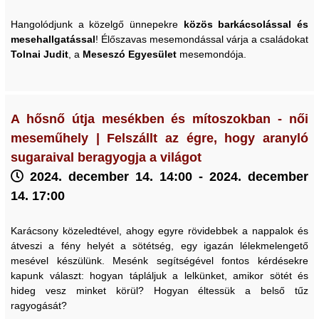
Hangolódjunk a közelgő ünnepekre
közös barkácsolással és
mesehallgatással
! Élőszavas mesemondással várja a családokat
Tolnai Judit
, a
Meseszó Egyesület
mesemondója.
A hősnő útja mesékben és mítoszokban - női
meseműhely | Felszállt az égre, hogy aranyló
sugaraival beragyogja a világot
2024. december 14. 14:00 - 2024. december
14. 17:00
Karácsony közeledtével, ahogy egyre rövidebbek a nappalok és
átveszi a fény helyét a sötétség, egy igazán lélekmelengető
mesével készülünk. Mesénk segítségével fontos kérdésekre
kapunk választ: hogyan tápláljuk a lelkünket, amikor sötét és
hideg vesz minket körül? Hogyan éltessük a belső tűz
ragyogását?