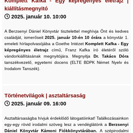
Komplett Kafka - Egy képregényes életrajz |
kiállításmegnyitó
2025. január 10. 10:00
A Berzsenyi Dániel Könyvtár tisztelettel meghívja Önt és kedves
családját, ismerőseit
2025. január 10-én 10 órára
a könyvtár 1.
emeleti hírlapolvasójába a Goethe Intézet
Komplett Kafka - Egy
képregényes
életrajz
című, Franz Kafka író életéről szóló
vándorkiállításának megnyitójára. ​​Megnyitja
Dr. Takács Dóra
tanszékvezető, egyetemi docens (ELTE BDPK Német Nyelv és
Irodalom Tanszék).
Történetvilágok | asztaltársaság
2025. január 09. 16:00
Asztaltársaságba hívjuk érdeklődő látogatóinkat! Találkozásainkon
egy-egy rövid irodalmi szöveg lesz a vendéglátónk a
Berzsenyi
Dániel Könyvtár Kámoni Fiókkönyvtárában.
A szépirodalmi