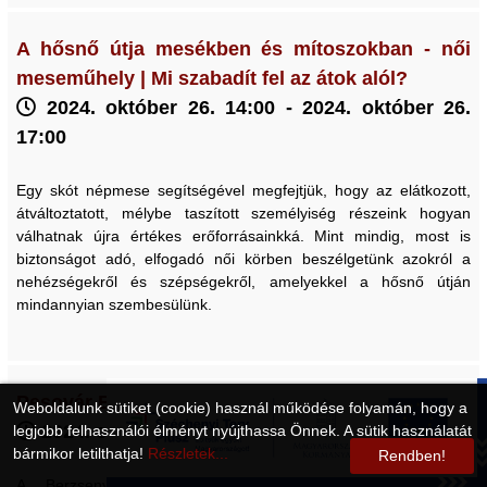
A hősnő útja mesékben és mítoszokban - női
meseműhely | Mi szabadít fel az átok alól?
2024. október 26. 14:00 - 2024. október 26.
17:00
Egy skót népmese segítségével megfejtjük, hogy az elátkozott,
átváltoztatott, mélybe taszított személyiség részeink hogyan
válhatnak újra értékes erőforrásainkká. Mint mindig, most is
biztonságot adó, elfogadó női körben beszélgetünk azokról a
nehézségekről és szépségekről, amelyekkel a hősnő útján
mindannyian szembesülünk.
Pesovár Ernő: Életem és a tánc | könyvbemutató
Weboldalunk sütiket (cookie) használ működése folyamán, hogy a
2024. október 24. 17:00
legjobb felhasználói élményt nyújthassa Önnek. A sütik használatát
bármikor letilthatja!
Részletek...
Rendben!
A Berzsenyi Dániel Könyvtár, a Nyugat-Magyarországi