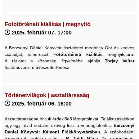
Fotótörténeti kiállítás | megnyitó
2025. február 07. 17:00
A Berzsenyi Dániel Könyvtár tisztelettel meghívja Önt és kedves
családját, ismerőseit
Fotótörténeti kiállítás
megnyitójára.
A tárlatot a közönség figyelmébe ajánlja
Torjay Valter
festőművész, művészettörténész.
Történetvilágok | asztaltársaság
2025. február 06. 16:00
Asztaltársaságba hívjuk érdeklődő látogatóinkat! Találkozásainkon
egy-egy rövid irodalmi szöveg lesz a vendéglátónk a
Berzsenyi
Dániel Könyvtár Kámoni Fiókkönyvtárában.
A szépirodalmi
üzeneteket terítékre ajánlja:
P. Toldi Márta Dr.
szociológus,