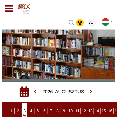
|
2026. AUGUSZTUS
1
2
3
4
5
6
7
8
9
10
11
12
13
14
15
16
1