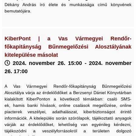
Dékány András író élete és munkássága című könyvének
bemutatójára.
KiberPont | a Vas Vármegyei Rendőr-
főkapitányság Bűnmegelőzési Alosztályának
kitelepülése másolat
2024. november 26. 15:00 - 2024. november
26. 17:00
A Vas Vármegyei Rendőr-főkapitányság Bűnmegelőzési
Alosztálya várja az érdeklődőket a Berzsenyi Dániel Könyvtárban
kialakított KiberPonton a következő témákban: csaló SMS-
ek, hamis banki hívások, online csalások megelőzése, online
piacterek veszélyei, adathalászat, kiberbiztonságot érintő
információk. A kitelepülés során szórólapok, tájékoztató anyagok
várják az érdeklődőket, lehetőség van egyénileg kérdezni,
tájékozódni a veszélyforrásokról a területen dolgozó