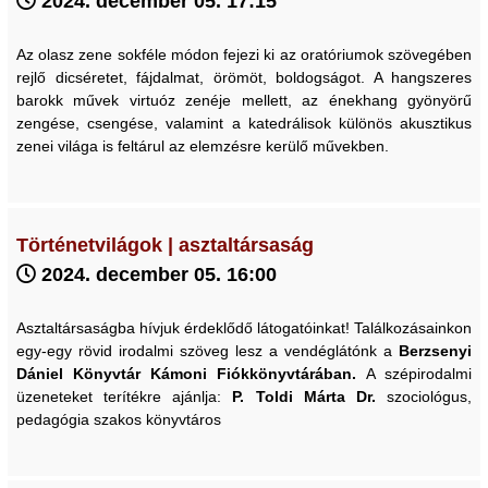
2024. december 05. 17:15
Az olasz zene sokféle módon fejezi ki az oratóriumok szövegében
rejlő dicséretet, fájdalmat, örömöt, boldogságot. A hangszeres
barokk művek virtuóz zenéje mellett, az énekhang gyönyörű
zengése, csengése, valamint a katedrálisok különös akusztikus
zenei világa is feltárul az elemzésre kerülő művekben.
Történetvilágok | asztaltársaság
2024. december 05. 16:00
Asztaltársaságba hívjuk érdeklődő látogatóinkat! Találkozásainkon
egy-egy rövid irodalmi szöveg lesz a vendéglátónk a
Berzsenyi
Dániel Könyvtár Kámoni Fiókkönyvtárában.
A szépirodalmi
üzeneteket terítékre ajánlja:
P. Toldi Márta Dr.
szociológus,
pedagógia szakos könyvtáros