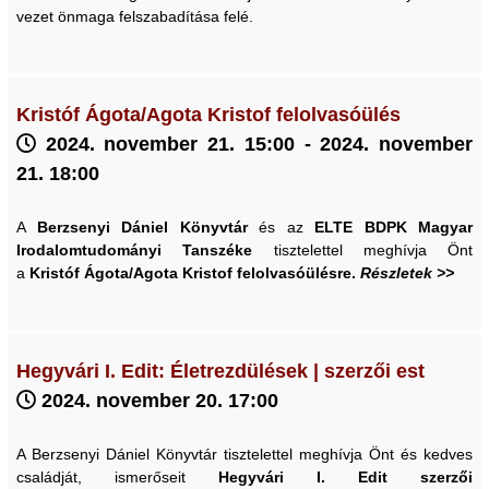
vezet önmaga felszabadítása felé.
Kristóf Ágota/Agota Kristof felolvasóülés
2024. november 21. 15:00 - 2024. november
21. 18:00
A
Berzsenyi Dániel Könyvtár
és az
ELTE BDPK Magyar
Irodalomtudományi Tanszéke
tisztelettel meghívja Önt
a
Kristóf Ágota/Agota Kristof felolvasóülésre.
Részletek >>
Hegyvári I. Edit: Életrezdülések | szerzői est
2024. november 20. 17:00
A Berzsenyi Dániel Könyvtár tisztelettel meghívja Önt és kedves
családját, ismerőseit
Hegyvári I. Edit szerzői