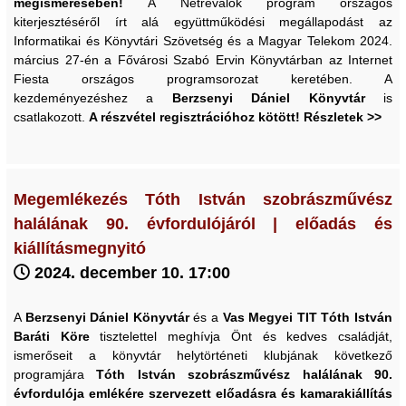
megismerésében!
A Netrevalók program országos
kiterjesztéséről írt alá együttműködési megállapodást az
Informatikai és Könyvtári Szövetség és a Magyar Telekom 2024.
március 27-én a Fővárosi Szabó Ervin Könyvtárban az Internet
Fiesta országos programsorozat keretében. A
kezdeményezéshez a
Berzsenyi Dániel Könyvtár
is
csatlakozott.
A részvétel regisztrációhoz kötött! Részletek >>
Megemlékezés Tóth István szobrászművész
halálának 90. évfordulójáról | előadás és
kiállításmegnyitó
2024. december 10. 17:00
A
Berzsenyi Dániel Könyvtár
és a
Vas Megyei TIT Tóth István
Baráti Köre
tisztelettel meghívja Önt és kedves családját,
ismerőseit a könyvtár helytörténeti klubjának következő
programjára
Tóth István szobrászművész halálának 90.
évfordulója emlékére
szervezett előadásra és kamarakiállítás