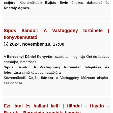
estjére.
Közreműködik
Bujtás Ervin
énekes, dalszerző és
Kristály Ágnes.
Sipos Sándor: A Vasfüggöny története |
könyvbemutató
2024. november 18. 17:00
A
Berzsenyi Dániel Könyvtár
tisztelettel meghívja Önt és kedves
családját, ismerőseit
Sipos Sándor
A Vasfüggöny története:
felépítése és
lebontása
című kötet bemutatójára
Közreműködik
Goják Sándor
, a Vasfüggöny Múzeum alapító-
tulajdonosa
Ezt látni és hallani kell! | Händel – Haydn –
Bartók – Bernstein trombita hangjai