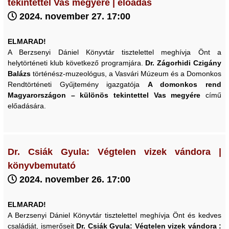
tekintettel Vas megyére | előadás
2024. november 27. 17:00
ELMARAD!
A Berzsenyi Dániel Könyvtár tisztelettel meghívja Önt a
helytörténeti klub következő programjára.
Dr. Zágorhidi Czigány
Balázs
történész-muzeológus, a Vasvári Múzeum és a Domonkos
Rendtörténeti Gyűjtemény igazgatója
A domonkos rend
Magyarországon – különös tekintettel Vas megyére
című
előadására.
Dr. Csiák Gyula: Végtelen vizek vándora |
könyvbemutató
2024. november 26. 17:00
ELMARAD!
A Berzsenyi Dániel Könyvtár tisztelettel meghívja Önt és kedves
családját, ismerőseit
Dr. Csiák Gyula: Végtelen vizek vándora :