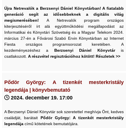
Újra Netrevalók a Berzsenyi Dániel Könyvtárban! A fiatalabb
generáció segít az idősebbeknek a digitális világ
megismerésében!
A Netrevalók program országos
kiterjesztéséről írt alá együttműködési megállapodást az
Informatikai és Könyvtári Szövetség és a Magyar Telekom 2024.
március 27-én a Fővárosi Szabó Ervin Könyvtárban az Internet
Fiesta országos programsorozat keretében. A
kezdeményezéshez a
Berzsenyi Dániel Könyvtár
is
csatlakozott.
A részvétel regisztrációhoz kötött! Részletek >>
Pődör György: A tizenkét mesterkristály
legendája | könyvbemutató
2024. december 19. 17:00
A Berzsenyi Dániel Könyvtár sok szeretettel meghívja Önt, kedves
családját, barátait
Pődör György: A tizenkét mesterkristály
legendája
című kötetének bemutatójára.