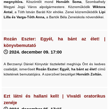
megnyitóra.
Köszöntőt mond
Horváth Soma
, Szombathely
Megyei Jogú Város alpolgármestere. Közreműködik
Wiktora
Antal
, a Tóth István Baráti Kör elnöke. Zenei közreműködők
Lipi
Lilla és Varga-Tóth Anna,
a Bartók Béla Zeneiskola növendékei.
Rozán Eszter: Egyél, ha bánt az élet! |
könyvbemutató
2024. december 09. 17:00
A Berzsenyi Dániel Könyvtár tisztelettel meghívja Önt és kedves
családját, ismerőseit
Rozán Eszter: Egyél, ha bánt az élet!
című
kötetének bemutatójára. A szerzővel beszélget
Horváth Zoltán.
Ezt látni és hallani kell! | Vivaldi oratorikus
zenéje