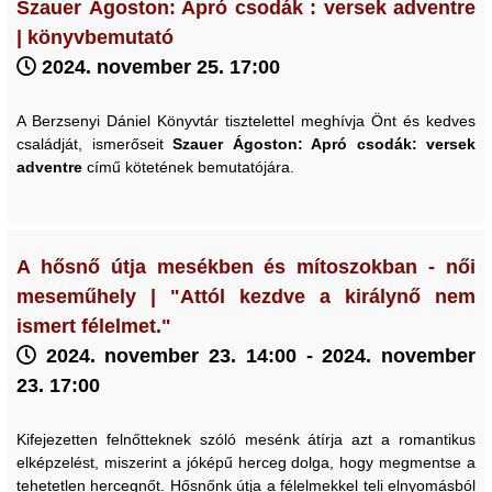
Szauer Ágoston: Apró csodák : versek adventre
| könyvbemutató
2024. november 25. 17:00
A Berzsenyi Dániel Könyvtár tisztelettel meghívja Önt és kedves
családját, ismerőseit
Szauer Ágoston: Apró csodák: versek
adventre
című kötetének bemutatójára.
A hősnő útja mesékben és mítoszokban - női
meseműhely | "Attól kezdve a királynő nem
ismert félelmet."
2024. november 23. 14:00 - 2024. november
23. 17:00
Kifejezetten felnőtteknek szóló mesénk átírja azt a romantikus
elképzelést, miszerint a jóképű herceg dolga, hogy megmentse a
tehetetlen hercegnőt. Hősnőnk útja a félelmekkel teli elnyomásból