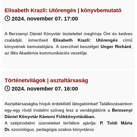
Elisabeth Krazli: Utórengés | könyvbemutató
2024. november 07. 17:00
A Berzsenyi Dániel Könyvtár tisztelettel meghívja Önt és kedves
családját, ismerőseit
Elisabeth Krazli: Utórengés
című
könyvének bemutatójára. A szerzővel beszélget
Unger Richárd
,
az Illés Akadémia kommunikációs vezetője.
Történetvilágok | asztaltársaság
2024. november 07. 16:00
Asztaltársaságba hívjuk érdeklődő látogatóinkat! Találkozásainkon
egy-egy rövid irodalmi szöveg lesz a vendéglátónk a
Berzsenyi
Dániel Könyvtár Kámoni Fiókkönyvtárában.
A szépirodalmi üzeneteket terítékre ajánlja:
P. Toldi Márta
Dr.
szociológus, pedagógia szakos könyvtáros