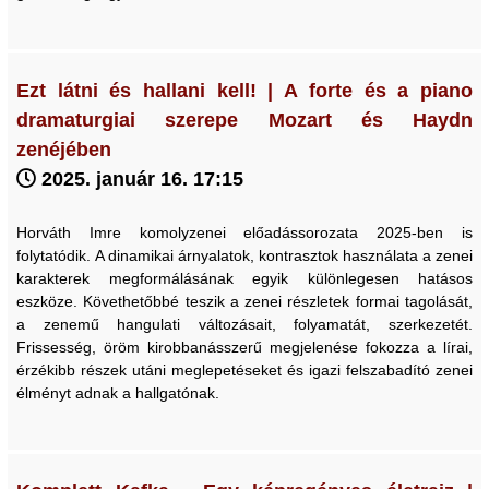
Ezt látni és hallani kell! | A forte és a piano
dramaturgiai szerepe Mozart és Haydn
zenéjében
2025. január 16. 17:15
Horváth Imre komolyzenei előadássorozata 2025-ben is
folytatódik. A dinamikai árnyalatok, kontrasztok használata a zenei
karakterek megformálásának egyik különlegesen hatásos
eszköze. Követhetőbbé teszik a zenei részletek formai tagolását,
a zenemű hangulati változásait, folyamatát, szerkezetét.
Frissesség, öröm kirobbanásszerű megjelenése fokozza a lírai,
érzékibb részek utáni meglepetéseket és igazi felszabadító zenei
élményt adnak a hallgatónak.