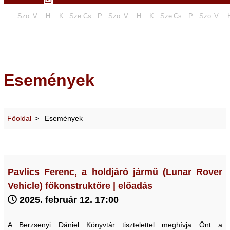
Szo
V
H
K
Sze
Cs
P
Szo
V
H
K
Sze
Cs
P
Szo
V
Események
Főoldal
Események
Pavlics Ferenc, a holdjáró jármű (Lunar Rover
Vehicle) főkonstruktőre | előadás
2025. február 12. 17:00
A Berzsenyi Dániel Könyvtár tisztelettel meghívja Önt a