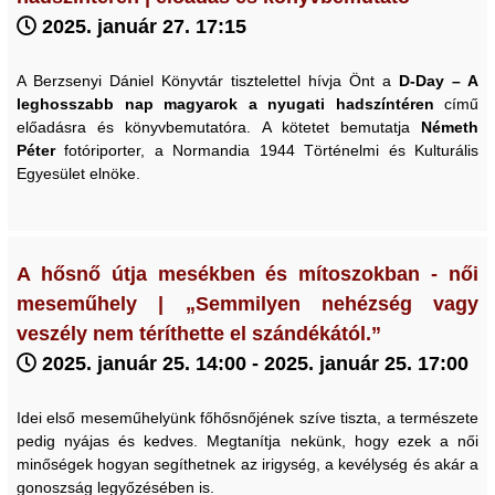
2025. január 27. 17:15
A Berzsenyi Dániel Könyvtár tisztelettel hívja Önt a
D-Day – A
leghosszabb nap
magyarok a nyugati hadszíntéren
című
előadásra és könyvbemutatóra. A kötetet bemutatja
Németh
Péter
fotóriporter, a Normandia 1944 Történelmi és Kulturális
Egyesület elnöke.
A hősnő útja mesékben és mítoszokban - női
meseműhely | „Semmilyen nehézség vagy
veszély nem téríthette el szándékától.”
2025. január 25. 14:00 - 2025. január 25. 17:00
Idei első meseműhelyünk főhősnőjének szíve tiszta, a természete
pedig nyájas és kedves. Megtanítja nekünk, hogy ezek a női
minőségek hogyan segíthetnek az irigység, a kevélység és akár a
gonoszság legyőzésében is.