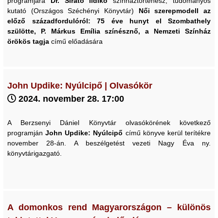
programjára
Dr. Sirató Ildikó
színháztörténész, tudományos
kutató (Országos Széchényi Könyvtár)
Női szerepmodell az
előző századfordulóról: 75 éve hunyt el Szombathely
szülötte,
P. Márkus Emília színésznő, a Nemzeti Színház
örökös tagja
című előadására
John Updike: Nyúlcipő | Olvasókör
2024. november 28. 17:00
A Berzsenyi Dániel Könyvtár olvasókörének következő
programján
John Updike: Nyúlcipő
című könyve kerül terítékre
november 28-án. A beszélgetést vezeti Nagy Éva ny.
könyvtárigazgató.
A domonkos rend Magyarországon – különös