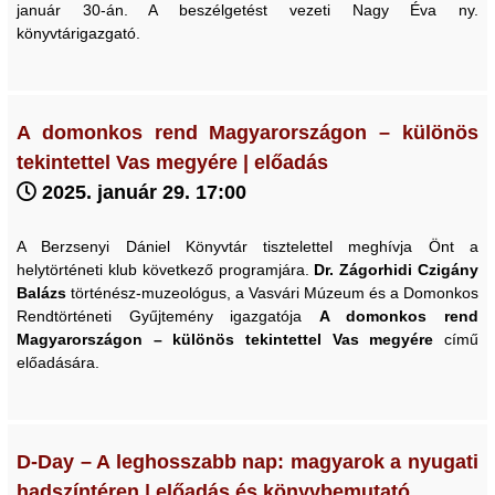
január 30-án. A beszélgetést vezeti Nagy Éva ny.
könyvtárigazgató.
A domonkos rend Magyarországon – különös
tekintettel Vas megyére | előadás
2025. január 29. 17:00
A Berzsenyi Dániel Könyvtár tisztelettel meghívja Önt a
helytörténeti klub következő programjára.
Dr. Zágorhidi Czigány
Balázs
történész-muzeológus, a Vasvári Múzeum és a Domonkos
Rendtörténeti Gyűjtemény igazgatója
A domonkos rend
Magyarországon – különös tekintettel Vas megyére
című
előadására.
D-Day – A leghosszabb nap: magyarok a nyugati
hadszíntéren | előadás és könyvbemutató