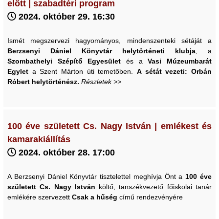
előtt | szabadtéri program
2024. október 29. 16:30
Ismét megszervezi hagyományos, mindenszenteki sétáját a
Berzsenyi Dániel Könyvtár helytörténeti klubja
, a
Szombathelyi Szépítő Egyesület
és a
Vasi Múzeumbarát
Egylet
a Szent Márton úti temetőben.
A sétát vezeti: Orbán
Róbert helytörténész.
Részletek >>
100 éve született Cs. Nagy István | emlékest és
kamarakiállítás
2024. október 28. 17:00
A Berzsenyi Dániel Könyvtár tisztelettel meghívja Önt a
100 éve
született Cs. Nagy István
költő, tanszékvezető főiskolai tanár
emlékére szervezett
Csak a hűség
című rendezvényére