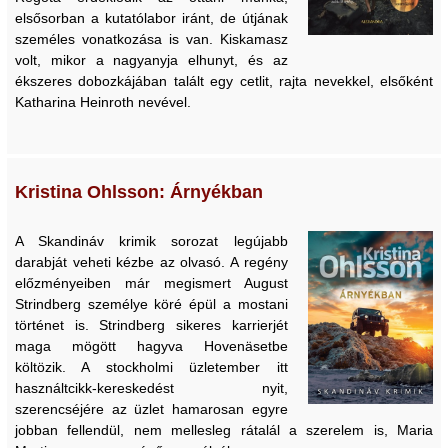
elsősorban a kutatólabor iránt, de útjának
személes vonatkozása is van. Kiskamasz
volt, mikor a nagyanyja elhunyt, és az
ékszeres dobozkájában talált egy cetlit, rajta nevekkel, elsőként
Katharina Heinroth nevével.
Kristina Ohlsson: Árnyékban
A Skandináv krimik sorozat legújabb
darabját veheti kézbe az olvasó. A regény
előzményeiben már megismert August
Strindberg személye köré épül a mostani
történet is. Strindberg sikeres karrierjét
maga mögött hagyva Hovenäsetbe
költözik. A stockholmi üzletember itt
használtcikk-kereskedést nyit,
szerencséjére az üzlet hamarosan egyre
jobban fellendül, nem mellesleg rátalál a szerelem is, Maria