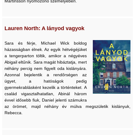
Martinsson nyomozónő személyében.
Lauren North: A lányod vagyok
Sara és férje, Michael Wick boldog
házasságban élnek. Az egyik hétvégéjüket
a tengerparton töltik, amikor a négyéves
Abigail eltűnik. Sara magát hibáztatja, mert
néhány percig nem figyelt oda kislányára.
Azonnal bejelentik a rendőrségen az
ügyet, a hatóságok pedig
gyermekrablásként kezelik a történteket. A
család vigasztalhatatlan, Abinál három
évvel idősebb fiuk, Daniel jelenti számukra
az örömet, majd néhány év múlva megszületik kislányuk,
Rebecca.