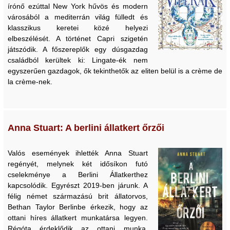
írónő ezúttal New York hűvös és modern
városából a mediterrán világ fülledt és
klasszikus keretei közé helyezi
elbeszélését. A történet Capri szigetén
játszódik. A főszereplők egy dúsgazdag
családból kerültek ki: Lingate-ék nem
egyszerűen gazdagok, ők tekinthetők az eliten belül is a crème de
la crème-nek.
Anna Stuart: A berlini állatkert őrzői
Valós események ihlették Anna Stuart
regényét, melynek két idősíkon futó
cselekménye a Berlini Állatkerthez
kapcsolódik. Egyrészt 2019-ben járunk. A
félig német származású brit állatorvos,
Bethan Taylor Berlinbe érkezik, hogy az
ottani híres állatkert munkatársa legyen.
Régóta érdeklődik az ottani munka,