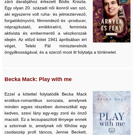
záró darabjához érkezett Bódis Kriszta.
Egy olyan 20. századi női ikonról van szó,
aki egyszerre volt ruha- és jelmeztervező,
forgatókönyvíró, filmrendező és -producer,
néprajzkutató, emlékiratíró, feminista
aktivista és embermentő a vészkorszak
idején. Az előző kötet 1941 áprilisában ért
véget, Teleki Pál miniszterelnök
öngyilkosságával, és a szerző most itt folytatja a történetet.
Becka Mack: Play with me
Ezzel a kötettel folytatódik Becka Mack
erotikus-romantikus sorozata, amelynek
minden egyes részében domesztikál egy
kedves, szexi lány egy-egy zord és önző
macsót. Ez a lecsupaszított lényege ennek
a sztorinak is, amelynek női főhőse egy
csodaszép profi táncos, Jennie Beckett,