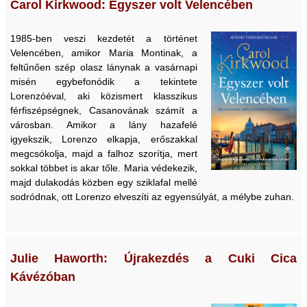
Carol Kirkwood: Egyszer volt Velencében
1985-ben veszi kezdetét a történet
Velencében, amikor Maria Montinak, a
feltűnően szép olasz lánynak a vasárnapi
misén egybefonódik a tekintete
Lorenzóéval, aki közismert klasszikus
férfiszépségnek, Casanovának számít a
városban. Amikor a lány hazafelé
igyekszik, Lorenzo elkapja, erőszakkal
megcsókolja, majd a falhoz szorítja, mert
sokkal többet is akar tőle. Maria védekezik,
majd dulakodás közben egy sziklafal mellé
sodródnak, ott Lorenzo elveszíti az egyensúlyát, a mélybe zuhan.
Julie Haworth: Újrakezdés a Cuki Cica
Kávézóban