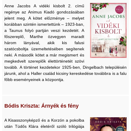
Anne Jacobs A vidéki kisbolt 2. című
regénye az Animus Kiadó gondozásában
jelent meg. A kötet előzménye – melyet
korábban szintén ismertettünk – 1923-ban,
a Taunus folyó partján veszi kezdetét. A
főszereplő, Marthe özvegyen maradt
három lányával, akik kis falusi
szatócsboltja üzemeltetésében segítenek
neki. A második kötet a már megismert és
megkedvelt szereplők élettörténetét szövi
tovább. A történet kezdetekor 1925-ben, Dingelbach településén
járunk, ahol a Haller család kicsiny kereskedése továbbra is a falu
főbb eseményeinek a központja.
Bódis Kriszta: Árnyék és fény
A Kisasszonyképző és a Korzón a pokolba
után Tüdős Klára életéről szóló trilógiája