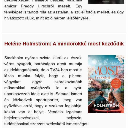
amikor Freddy Hirschről mesélt. Egy
fényképet is tartott róla az asztalán, a szülei fotója mellett, és úgy
hivatkozott rájuk, mint az ő három jelzőfényére.
Heléne Holmström: A mindörökké most kezdődik
Stockholm nyáron szinte kiürül az északi
város nyugodt, barátságos arcát mutatja
az idelátogatóknak, de a TV24-ben most is
lázas munka folyik, hogy a pihenni
vágyókat egyre szórakoztatóbb
műsorokkal nyűgözzék le a nyári
uborkaszezon ideje alatt is. Samuel ismert
és közkedvelt sportriporter, meg van
győződve arról, hogy a szakma legjobbjai
között van a helye. Vendela izgalmas
bejelentkezésekkel, helyszíni
tudósításaival szerzett széleskörű ismertséget.