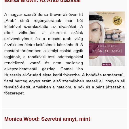
Borsa Brown: Az Arab utazásai
A magyar szerző Borsa Brown álnéven írt
„Arab” című regénysorának már hét
kötetével szórakoztatta az olvasókat. A
siker vélhetően a szerelmi szálak
szövevényének és a mesés arab világ
érzékletes életre keltésének köszönhető. A
mostani történetben a királyi család egyik
tagjának, a rendkívüli testi adottságokkal
rendelkező, vonzó és nem mellesleg
elképzelhetetlenül gazdag Gamal ibn
Husszein al-Szudari élete kerül fókuszba. A bohókás természetű,
fiatal herceg egyes szám első személyben meséli el, hogyan éli
fényűző életét, amelyben a hatalom, a nők és a pénz játsszák a
főszerepet.
Monica Wood: Szeretni annyi, mint