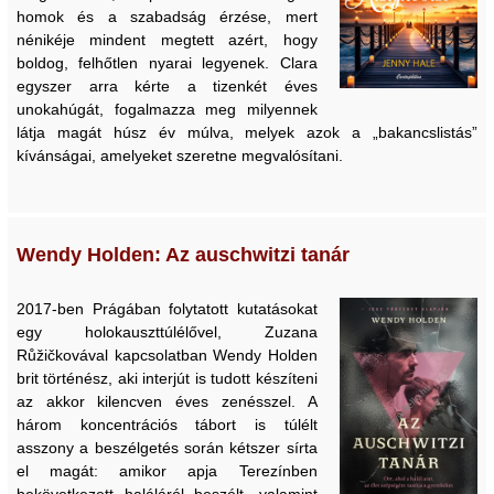
homok és a szabadság érzése, mert
nénikéje mindent megtett azért, hogy
boldog, felhőtlen nyarai legyenek. Clara
egyszer arra kérte a tizenkét éves
unokahúgát, fogalmazza meg milyennek
látja magát húsz év múlva, melyek azok a „bakancslistás”
kívánságai, amelyeket szeretne megvalósítani.
Wendy Holden: Az auschwitzi tanár
2017-ben Prágában folytatott kutatásokat
egy holokauszttúlélővel, Zuzana
Růžičkovával kapcsolatban Wendy Holden
brit történész, aki interjút is tudott készíteni
az akkor kilencven éves zenésszel. A
három koncentrációs tábort is túlélt
asszony a beszélgetés során kétszer sírta
el magát: amikor apja Terezínben
bekövetkezett haláláról beszélt, valamint