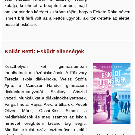
kutatja, ki lehetett a beépített ember, majd
amikor minden kétéget kizáróan rájön, hogy a Fekete Róka néven
ismert brit férfi volt az a kettős ügynök, aki tönkretette az életét,
bosszút esküszik.
Kollár Betti: Esküdt ellenségek
Keszthelyen két gimnáziumban
tanulhatnak a középiskolások. A Földváry
Terézia iskola diákelnöke, Weisz Szófia
Ajna, a Czinczár Nándor gimnázium
diákönkormányzatát Szalkay Arisztid
vezeti. Munkájukat a diákelnökhelyettesek,
Varga Imola, Rajnai Alex, a titkárok, Péceli
Olivér Márk, Ossai-Kiss Simon a
médiafelelősök és még számos az iskola
hírnevét öregbíteni kívánó tag segíti.
Mindkét iskolát száz esztendővel ezelőtt