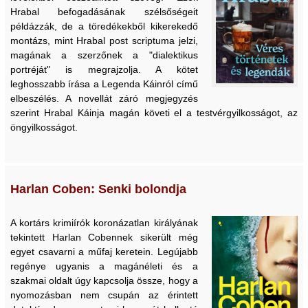
Hrabal befogadásának szélsőségeit
példázzák, de a töredékekből kikerekedő
montázs, mint Hrabal post scriptuma jelzi,
magának a szerzőnek a "dialektikus
portréját" is megrajzolja. A kötet
leghosszabb írása a Legenda Káinról című
elbeszélés. A novellát záró megjegyzés
szerint Hrabal Káinja magán követi el a testvérgyilkosságot, az
öngyilkosságot.
Harlan Coben: Senki bolondja
A kortárs krimiírók koronázatlan királyának
tekintett Harlan Cobennek sikerült még
egyet csavarni a műfaj keretein. Legújabb
regénye ugyanis a magánéleti és a
szakmai oldalt úgy kapcsolja össze, hogy a
nyomozásban nem csupán az érintett