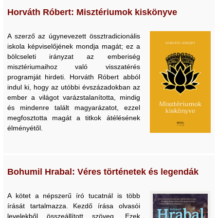
Horváth Róbert: Misztériumok kiskönyve
A szerző az úgynevezett össztradicionális
iskola képviselőjének mondja magát; ez a
bölcseleti irányzat az emberiség
misztériumaihoz való visszatérés
programját hirdeti. Horváth Róbert abból
indul ki, hogy az utóbbi évszázadokban az
ember a világot varázstalanította, mindig
és mindenre talált magyarázatot, ezzel
megfosztotta magát a titkok átélésének
élményétől.
Bohumil Hrabal: Véres történetek és legendák
A kötet a népszerű író tucatnál is több
írását tartalmazza. Kezdő írása olvasói
levelekből összeállított szöveg. Ezek