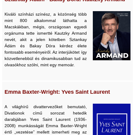
Kiváló színházi színész, a közönség több
mint 800 alkalommal láthatta a
Macskákban, mégis, országosan egyedi
orgánuma tette ismertté Kautzky Armand
nevét, akit a jelen kötetben Sztankay
Ádám és Bakay Dóra kérdez élete
fontosabb eseményeiről. Az interjúkötet így
közvetlenebbül és dinamikusabban tud az
olvasókhoz szólni, mint egy memoár.
Emma Baxter-Wright: Yves Saint Laurent
A világhírű divattervezőket bemutató,
Divationok című sorozat hetedik
darabjában Yves Saint Laurent (1936-
2008) munkásságát Emma Baxter-Wright
értő „vezetése” mellett ismerheti meg az