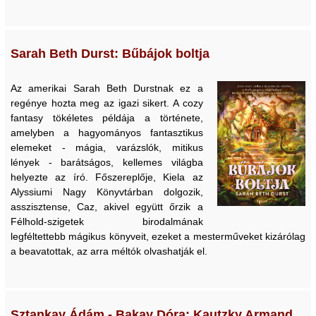
Sarah Beth Durst: Bűbájok boltja
Az amerikai Sarah Beth Durstnak ez a
regénye hozta meg az igazi sikert. A cozy
fantasy tökéletes példája a története,
amelyben a hagyományos fantasztikus
elemeket - mágia, varázslók, mitikus
lények - barátságos, kellemes világba
helyezte az író. Főszereplője, Kiela az
Alyssiumi Nagy Könyvtárban dolgozik,
asszisztense, Caz, akivel együtt őrzik a
Félhold-szigetek birodalmának
legféltettebb mágikus könyveit, ezeket a mesterműveket kizárólag
a beavatottak, az arra méltók olvashatják el.
Sztankay Ádám - Bakay Dóra: Kautzky Armand