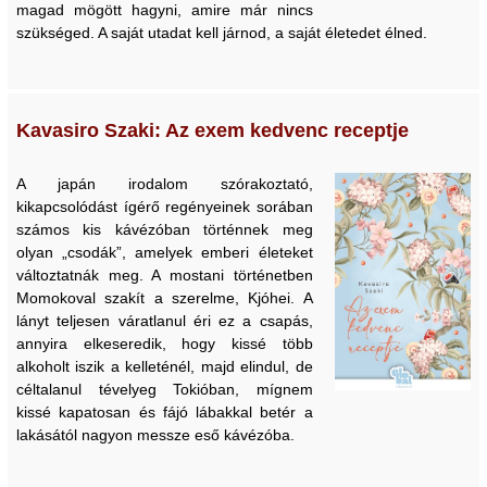
magad mögött hagyni, amire már nincs
szükséged. A saját utadat kell járnod, a saját életedet élned.
Kavasiro Szaki: Az exem kedvenc receptje
A japán irodalom szórakoztató,
kikapcsolódást ígérő regényeinek sorában
számos kis kávézóban történnek meg
olyan „csodák”, amelyek emberi életeket
változtatnák meg. A mostani történetben
Momokoval szakít a szerelme, Kjóhei. A
lányt teljesen váratlanul éri ez a csapás,
annyira elkeseredik, hogy kissé több
alkoholt iszik a kelleténél, majd elindul, de
céltalanul tévelyeg Tokióban, mígnem
kissé kapatosan és fájó lábakkal betér a
lakásától nagyon messze eső kávézóba.