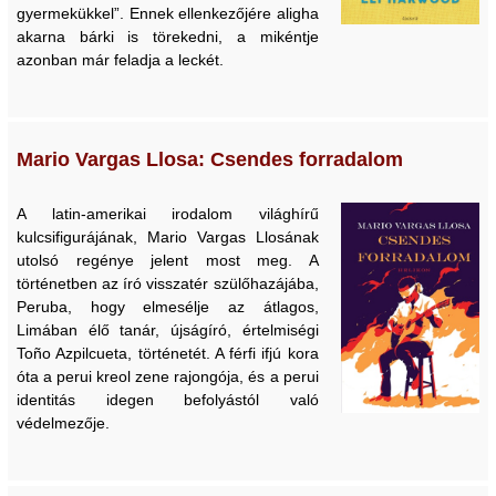
gyermekükkel”. Ennek ellenkezőjére aligha
akarna bárki is törekedni, a mikéntje
azonban már feladja a leckét.
Mario Vargas Llosa: Csendes forradalom
A latin-amerikai irodalom világhírű
kulcsifigurájának, Mario Vargas Llosának
utolsó regénye jelent most meg. A
történetben az író visszatér szülőhazájába,
Peruba, hogy elmesélje az átlagos,
Limában élő tanár, újságíró, értelmiségi
Toño Azpilcueta, történetét. A férfi ifjú kora
óta a perui kreol zene rajongója, és a perui
identitás idegen befolyástól való
védelmezője.