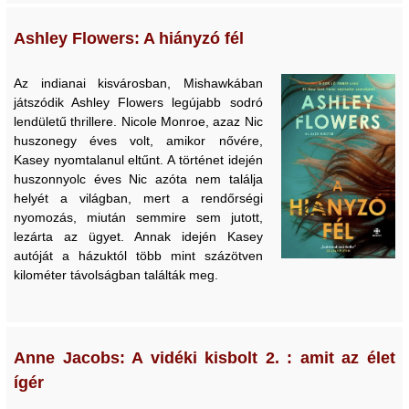
Ashley Flowers: A hiányzó fél
Az indianai kisvárosban, Mishawkában
játszódik Ashley Flowers legújabb sodró
lendületű thrillere. Nicole Monroe, azaz Nic
huszonegy éves volt, amikor nővére,
Kasey nyomtalanul eltűnt. A történet idején
huszonnyolc éves Nic azóta nem találja
helyét a világban, mert a rendőrségi
nyomozás, miután semmire sem jutott,
lezárta az ügyet. Annak idején Kasey
autóját a házuktól több mint százötven
kilométer távolságban találták meg.
Anne Jacobs: A vidéki kisbolt 2. : amit az élet
ígér