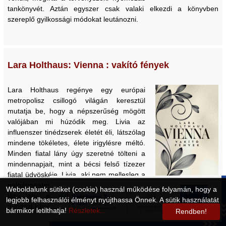
tankönyvét. Aztán egyszer csak valaki elkezdi a könyvben
szereplő gyilkossági módokat leutánozni.
Lara Holthaus: Vienna : vakító fények
Lara Holthaus regénye egy európai
metropolisz csillogó világán keresztül
mutatja be, hogy a népszerűség mögött
valójában mi húzódik meg. Livia az
influenszer tinédzserek életét éli, látszólag
mindene tökéletes, élete irigylésre méltó.
Minden fiatal lány úgy szeretné tölteni a
mindennapjait, mint a bécsi felső tízezer
fiatal üdvöskéje, Livia, aki nem mellesleg a
polgármester lánya. A város látszólag a
Weboldalunk sütiket (cookie) használ működése folyamán, hogy a
lány lábai előtt hever, aki nem is átall
legjobb felhasználói élményt nyújthassa Önnek. A sütik használatát
mindezt kihasználni.
bármikor letilthatja!
Részletek...
Rendben!