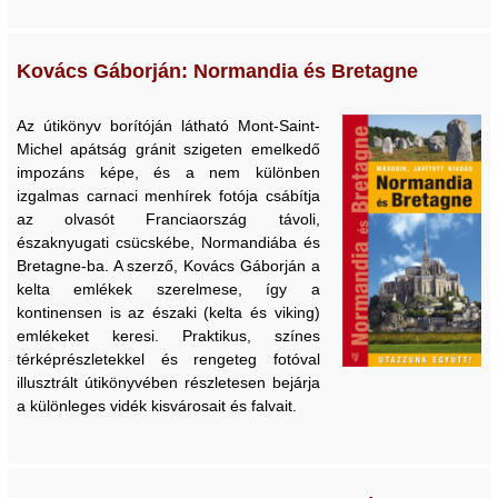
Kovács Gáborján: Normandia és Bretagne
Az útikönyv borítóján látható Mont-Saint-
Michel apátság gránit szigeten emelkedő
impozáns képe, és a nem különben
izgalmas carnaci menhírek fotója csábítja
az olvasót Franciaország távoli,
északnyugati csücskébe, Normandiába és
Bretagne-ba. A szerző, Kovács Gáborján a
kelta emlékek szerelmese, így a
kontinensen is az északi (kelta és viking)
emlékeket keresi. Praktikus, színes
térképrészletekkel és rengeteg fotóval
illusztrált útikönyvében részletesen bejárja
a különleges vidék kisvárosait és falvait.