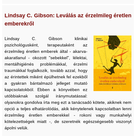
Lindsay C. Gibson: Leválás az érzelmileg éretlen
emberekről
Lindsay C. Gibson klinikai
pszichológusként, terapeutaként az
érzelmileg éretlen emberek által - akarva-
akaratlanul - okozott "sebekkel", lélektai,
mentálhigiénés problémákkal, érzelmi
traumákkal foglalkozik, tovább azzal, hogy
az érintettek miként épülhetnek fel ezekből
a gyakran bántalmazó jelleget mutató
kapcsolatokból. Ebben a könyvében ez
utóbbiaknak szolgál iránymutatással:
olyanokra gondolva írta meg ezt a tanácsadó kötete, akiknek nem
opció a teljes elhatárolódás, akik kénytelenek kapcsolatban lenni
érzelmileg éretlen emberekkel - rokoni vagy munkahelyi
kötelezettségek miatt -, de szeretnék egészségesebb viszonyt
ápolni velük.