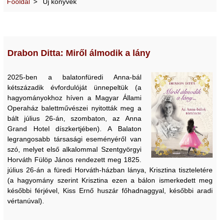
Főoldal
Új könyvek
Drabon Ditta: Miről álmodik a lány
2025-ben a balatonfüredi Anna-bál
kétszázadik évfordulóját ünnepeltük (a
hagyományokhoz híven a Magyar Állami
Operaház balettművészei nyitották meg a
bált július 26-án, szombaton, az Anna
Grand Hotel díszkertjében). A Balaton
legrangosabb társasági eseményéről van
szó, melyet első alkalommal Szentgyörgyi
Horváth Fülöp János rendezett meg 1825.
július 26-án a füredi Horváth-házban lánya, Krisztina tiszteletére
(a hagyomány szerint Krisztina ezen a bálon ismerkedett meg
későbbi férjével, Kiss Ernő huszár főhadnaggyal, későbbi aradi
vértanúval).