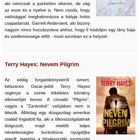
aki nemcsak a parketten sikeres, de vág
az esze és a nyelve is. Nem csoda, hogy
valósággal megbabonázza a bátyja hokis
csapattársát, Garrett Andersent, aki bizony
nagyon nincs hozzászokva ahhoz, hogy ő hódoljon egy lány bája
és szellemessége előtt - most azonban ez a helyzet.
Terry Hayes: Nevem Pilgrim
Az eddig forgatókönyveiről ismert,
kétszeres Oscar-jelölt Terry Hayes
regénye a szinte tökéletes bűntény
elkövetőjét keresi. A címadó "Pilgrim",
vagyis a "Zarándok" valójában nem is
létezik. Állítólag egy dúsgazdag amerikai
család fogadott fia, aki a titkosszolgálatnak
dolgozott, majd mielőtt teljes
névtelenségbe burkolózva nyugdíjba
vonult, megírta a törvényszéki nyomozás