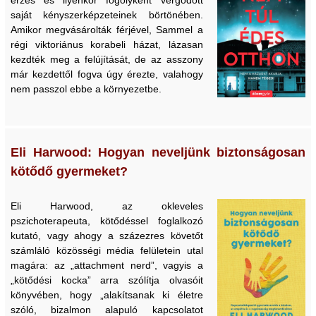
saját kényszerképzeteinek börtönében.
Amikor megvásárolták férjével, Sammel a
régi viktoriánus korabeli házat, lázasan
kezdték meg a felújítását, de az asszony
már kezdettől fogva úgy érezte, valahogy
nem passzol ebbe a környezetbe.
Eli Harwood: Hogyan neveljünk biztonságosan
kötődő gyermeket?
Eli Harwood, az okleveles
pszichoterapeuta, kötődéssel foglalkozó
kutató, vagy ahogy a százezres követőt
számláló közösségi média felületein utal
magára: az „attachment nerd”, vagyis a
„kötődési kocka” arra szólítja olvasóit
könyvében, hogy „alakítsanak ki életre
szóló, bizalmon alapuló kapcsolatot