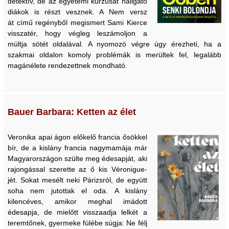
detektív, de az egyetemi kurzusát hallgató
diákok is részt vesznek. A Nem versz
át című regényből megismert Sami Kierce
visszatér, hogy végleg leszámoljon a
múltja sötét oldalával. A nyomozó végre úgy érezheti, ha a
szakmai oldalon komoly problémák is merültek fel, legalább
magánélete rendezettnek mondható.
Bauer Barbara: Ketten az élet
Veronika apai ágon előkelő francia ősökkel
bír, de a kislány francia nagymamája már
Magyarországon szülte meg édesapját, aki
rajongással szerette az ő kis Véronigue-
jét. Sokat mesélt neki Párizsról, de együtt
soha nem jutottak el oda. A kislány
kilencéves, amikor meghal imádott
édesapja, de mielőtt visszaadja lelkét a
teremtőnek, gyermeke fülébe súgja: Ne félj