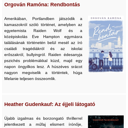
Orgován Ramóna: Rendbontás
Amerikában, Portlandben játszódik a
kamaszokról szóló történet, amelyben az
egyetemista Raiden Wolf és a
középiskolás Eve Hampton egymásra
találásának történetén belül mesél az író
családi tragédiákról és az iskolai
erőszakról, bullyingról. Raiden édesanyja
pszichés problémákkal küzd, majd egy
napon öngyilkos lesz. A húszéves srácot
nagyon megviselik a történtek, húga
Melanie teljesen összeomlik.
Heather Gudenkauf: Az éjjeli látogató
Újabb izgalmas és borzongató thrillerrel
jelentkezett a műfaj elismert írónője,