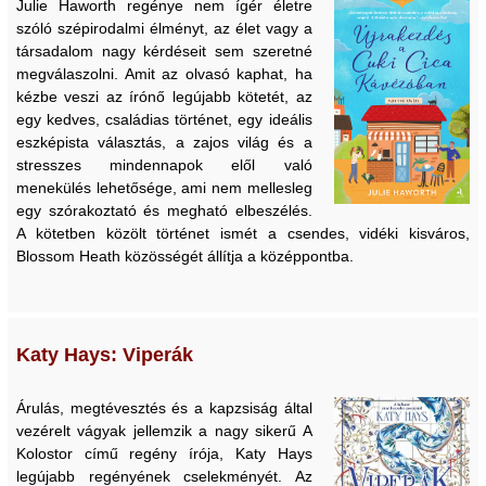
Julie Haworth regénye nem ígér életre
szóló szépirodalmi élményt, az élet vagy a
társadalom nagy kérdéseit sem szeretné
megválaszolni. Amit az olvasó kaphat, ha
kézbe veszi az írónő legújabb kötetét, az
egy kedves, családias történet, egy ideális
eszképista választás, a zajos világ és a
stresszes mindennapok elől való
menekülés lehetősége, ami nem mellesleg
egy szórakoztató és megható elbeszélés.
A kötetben közölt történet ismét a csendes, vidéki kisváros,
Blossom Heath közösségét állítja a középpontba.
Katy Hays: Viperák
Árulás, megtévesztés és a kapzsiság által
vezérelt vágyak jellemzik a nagy sikerű A
Kolostor című regény írója, Katy Hays
legújabb regényének cselekményét. Az