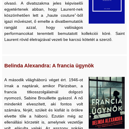
olvasó. A divatszakma jeles képviselői
egyetértenek abban, hogy Laurent-nek
köszönhetően lett a „haute couture”-ből
igazi művészet, ő emelte a divatbemutatók
rangját azzal, hogy valóságos
performancokat teremtett bemutatott kollekciói köré. Saint
Laurent rövid életrajzával vezeti be karcsú kötetét a szerző.
Belinda Alexandra: A francia ügynök
A második világháború véget ért. 1946-ot
írnak a naptárak, amikor Párizsban, a
francia titkosszolgálatnál dolgozó
nyomozó, Sabine Brouillette gyászol. A nő
mindenkit elveszített, aki fontos volt
számára, férjét, szüleit és kisfiát is örökre
elvette tőle a háború. Ezután még az
ellenállási körzetét is, amelynek vezetője
volt, elárulta valaki. Az asszony sokáig