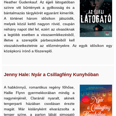
Heather Gudenkauf. Az éjjeli látogatóban
színre vitt bűntények a gyilkosság és a
bántalmazás tárgykörét egyaránt kimerítik.
A történet három idősíkon játszódik,
melyek közül kettő nagyon rövid, csupán
néhány napot ölel fel, ezért az olvasóknak
a legtöbb esetben a visszaemlékezésből,
illetve a szereplők párbeszédeiből kell
visszakövetkeztetnie az előzményekre. Az egyik idősíkon egy
középkorú írónő a főszereplő.
Jenny Hale: Nyár a Csillagfény Kunyhóban
A habkönnyű, romantikus regény főhőse,
Hallie Flynn gyermekkorában mindig a
nagynénjénél, Claránál nyaralt, akinek
tengerparti házában csodásan érezte
magát. Már kislányként elvarázsolta a
tenger színe, a parton lábát simogató