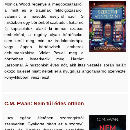
Monica Wood regénye a megbocsájtásról,
a múlt és a traumák feldolgozásáról,
valamint a második esélyről szól. S
miközben egy börtönből szabadult fiatal nő
új kapcsolatok alakít ki immár szabad
emberként, a regény olyan kérdéseket
sem kerül meg, mint az irodalomterápia
vagy éppen börtönviselt emberek
dehumanizálása. Violet Powell még a
börtönben ismerkedik meg Harriet
Larsonnal. A huszonkét éves nőt, akit ittas vezetés során halált
okozó baleset miatt ítéltek el a nyugdíjas angoltanárnő szervezte
könyvklubban vesz részt.
C.M. Ewan: Nem túl édes otthon
Lucy egész életében szorongástól
szenvedett. Gyakorta rátört ez a szörnyű
érzés és ilyenkor fogolyként vergődött